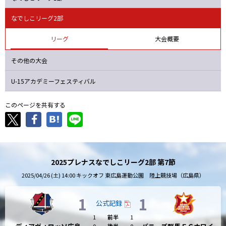
Ｓ世田谷
湯郷ベル
Ｓ日体大
オルカ
なでしこリーグ2部
リーグ
大会概要
その他の大会
U-15アカデミーフェスティバル
このページを共有する
2025プレナスなでしこリーグ2部 第7節
2025/04/26 (土) 14:00 キックオフ 東広島運動公園 陸上競技場（広島県）
1
1
公式記録
1
前半
1
0
後半
0