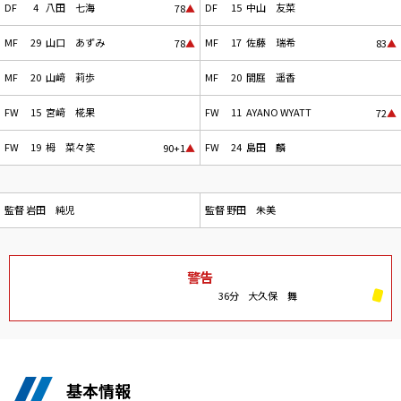
DF
4
八田 七海
DF
15
中山 友菜
78
▲
MF
29
山口 あずみ
MF
17
佐藤 瑞希
78
▲
83
▲
MF
20
山﨑 莉歩
MF
20
間庭 遥香
FW
15
宮﨑 椛果
FW
11
AYANO WYATT
72
▲
FW
19
栂 菜々笑
FW
24
島田 麟
90+1
▲
監督
岩田 純児
監督
野田 朱美
警告
36分
大久保 舞
基本情報