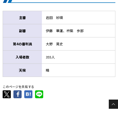
主審
岩田 紗瑛
副審
伊藤 華蓮、杵築 歩那
第4の審判員
大野 晃史
入場者数
355人
天候
晴
このページを共有する