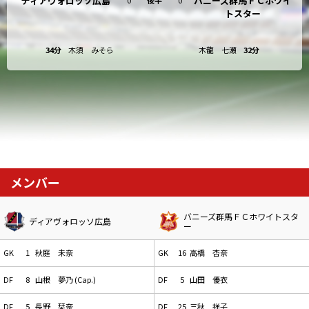
ディアヴォロッソ広島
バニーズ群馬ＦＣホワイ
トスター
34分
木須 みそら
木龍 七瀬
32分
メンバー
バニーズ群馬ＦＣホワイトスタ
ディアヴォロッソ広島
ー
GK
1
秋庭 未奈
GK
16
高橋 杏奈
DF
8
山根 夢乃 (Cap.)
DF
5
山田 優衣
DF
5
長野 栞奈
DF
25
三秋 祥子