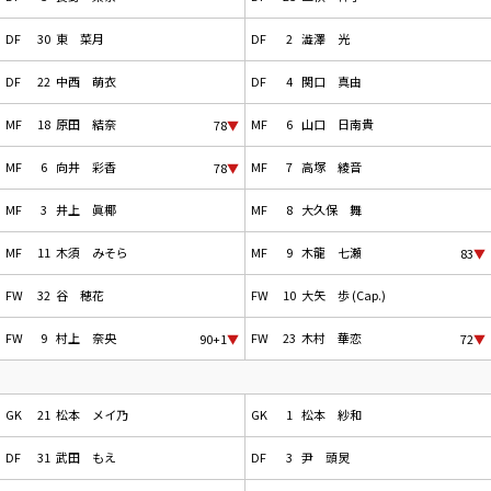
DF
30
東 菜月
DF
2
澁澤 光
DF
22
中西 萌衣
DF
4
関口 真由
MF
18
原田 結奈
MF
6
山口 日南貴
78
▼
MF
6
向井 彩香
MF
7
高塚 綾音
78
▼
MF
3
井上 眞椰
MF
8
大久保 舞
MF
11
木須 みそら
MF
9
木龍 七瀬
83
▼
FW
32
谷 穂花
FW
10
大矢 歩 (Cap.)
FW
9
村上 奈央
FW
23
木村 華恋
90+1
▼
72
▼
GK
21
松本 メイ乃
GK
1
松本 紗和
DF
31
武田 もえ
DF
3
尹 頭炅