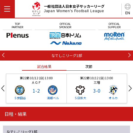
一般社団法人日本女子サッカーリーグ
Japan Women's Football League
EN
TOP
OFFICIAL
OFFICIAL
PARTNER
SPONSOR
SUPPLIER
なでしこリーグ1部
試合結果
次節
第22節 10/12 (日) 13:00
第22節 10/12 (日) 13:00
ＡＧＦ
三増
1
-
2
3
-
0
Ｓ世田谷
湯郷ベル
Ｓ日体大
オルカ
日程・結果
第22節 10/12 (日) 13:00
第22節 10/12 (日) 13:00
試合結果
試合結果
次節
次節
ＡＧＦ
三増
1
-
2
3
-
0
なでしこリーグ1部