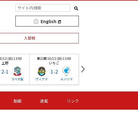
English
入替戦
/12 (日) 13:00
第22節 10/12 (日) 13:00
第1節 03/15 (土) 13:00
上野
いちご
津山
2
-
1
1
-
2
1
-
3
スペ大阪
ヴィアマ
Ａハリマ
湯郷ベル
Ｓ世田谷
/12 (日) 13:00
第22節 10/12 (日) 13:00
第22節 10/12 (日) 13:00
第
動画
連載
リンク
上野
いちご
ＡＧＦ
2
-
1
1
-
2
1
-
2
スペ大阪
ヴィアマ
Ａハリマ
Ｓ世田谷
湯郷ベル
Ｓ