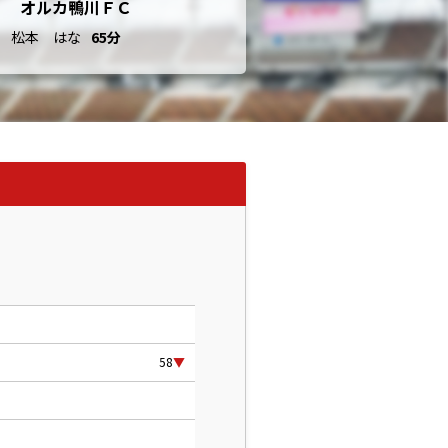
オルカ鴨川ＦＣ
松本 はな
65分
58
▼