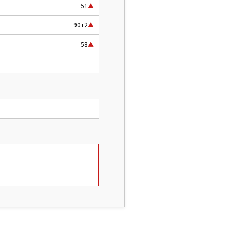
51
▲
90+2
▲
58
▲