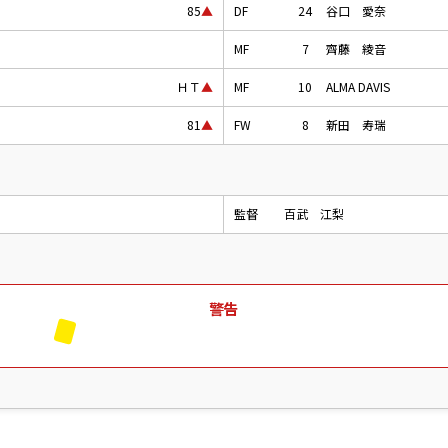
DF
24
谷口 愛奈
85
▲
MF
7
齊藤 綾音
MF
10
ALMA DAVIS
ＨＴ
▲
FW
8
新田 寿瑞
81
▲
監督
百武 江梨
警告