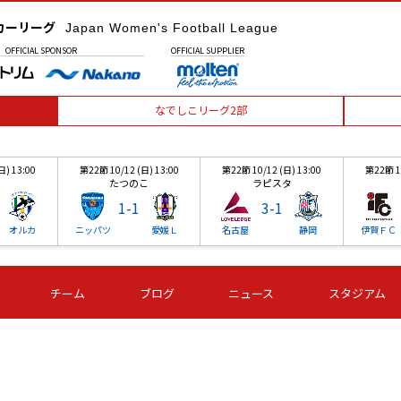
カーリーグ
Japan Women's Football League
OFFICIAL
SPONSOR
OFFICIAL
SUPPLIER
なでしこリーグ2部
日) 13:00
第22節 10/12 (日) 13:00
第22節 10/12 (日) 13:00
第22節 10
たつのこ
ラピスタ
1
-
1
3
-
1
オルカ
ニッパツ
愛媛Ｌ
名古屋
静岡
伊賀ＦＣ
日) 13:00
第22節 10/12 (日) 13:00
第22節 10/12 (日) 13:00
第22節 10
チーム
ブログ
ニュース
スタジアム
たつのこ
ラピスタ
1
-
1
3
-
1
オルカ
ニッパツ
愛媛Ｌ
名古屋
静岡
伊賀ＦＣ