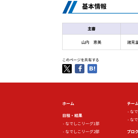
基本情報
主審
山内 恵美
諸見
このページを共有する
ホーム
チー
なで
日程・結果
なで
なでしこリーグ1部
なでしこリーグ2部
ブロ