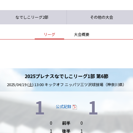
なでしこリーグ2部
その他の大会
リーグ
大会概要
2025プレナスなでしこリーグ1部 第6節
2025/04/19 (土) 13:00 キックオフ ニッパツ三ツ沢球技場（神奈川県）
1
1
公式記録
0
前半
0
1
後半
1