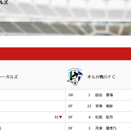
ルズ
り
シーガルズ
オルカ鴨川ＦＣ
GK
1
田谷 春海
DF
23
安東 美那
DF
4
松尾 菜月
81
▼
)
DF
3
月東 優季乃