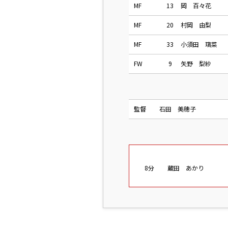
MF
13
岡 百々花
MF
20
村岡 由梨
MF
33
小須田 璃菜
FW
9
矢野 梨紗
監督
石田 美穂子
8分
蔵田 あかり