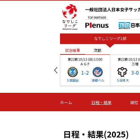
一般社団法人日本女子サッ
TOP
PARTNER
なでしこリーグ1部
試合結果
次節
00
第21節 10/05 (日) 13:00
第22節 10/12 (日) 13:00
第22節 10/12 (
愛媛球
ＡＧＦ
三増
2
-
0
1
-
2
3
-
0
アマ
愛媛Ｌ
Ｓ日体大
Ｓ世田谷
湯郷ベル
Ｓ日体大
試合結果
試合結果
次節
次節
00
第22節 10/12 (日) 13:00
第22節 10/12 (日) 13:00
第22節 10/12 (
ホーム
日程・結果
順位
いちご
ＡＧＦ
三増
1
-
2
1
-
2
3
-
0
大阪
ヴィアマ
Ａハリマ
Ｓ世田谷
湯郷ベル
Ｓ日体大
日程・結果(2025)