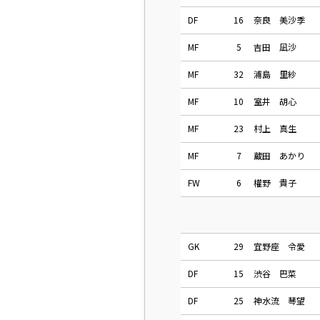
DF
16
奈良 美沙季
MF
5
吉田 凪沙
MF
32
浦島 里紗
MF
10
室井 胡心
MF
23
村上 真生
MF
7
蔵田 あかり
FW
6
權野 貴子
GK
29
宜野座 令愛
DF
15
渋谷 巴菜
DF
25
神水流 琴望