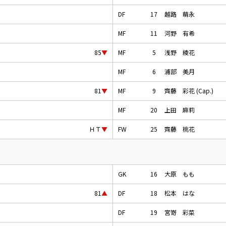
DF
17
越路 萌永
MF
11
河野 有希
MF
5
浅野 綾花
85
▼
MF
6
浦部 美月
MF
9
齊藤 彩花 (Cap.)
81
▼
MF
20
上田 麻莉
FW
25
齊藤 桃花
ＨＴ
▼
GK
16
大原 もも
DF
18
松本 はな
81
▲
DF
19
宮嵜 彩菜