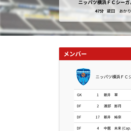
ニッパツ横浜ＦＣシーガ
47分
蔵田 あか
メンバー
ニッパツ横浜ＦＣ
GK
1
新井 翠
DF
2
渡部 那月
DF
17
新井 純奈
DF
4
中居 未来 (Cap.