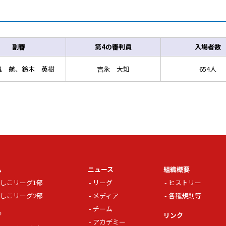
副審
第4の審判員
入場者数
里 航、鈴木 英樹
吉永 大知
654人
ム
ニュース
組織概要
しこリーグ1部
リーグ
ヒストリー
しこリーグ2部
メディア
各種規則等
チーム
グ
リンク
アカデミー