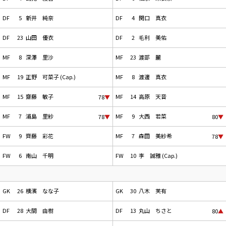
DF
5
新井 純奈
DF
4
関口 真衣
DF
23
山田 優衣
DF
2
毛利 美佑
MF
8
深澤 里沙
MF
23
渡部 麗
MF
19
正野 可菜子 (Cap.)
MF
8
渡邊 真衣
MF
15
齋藤 敏子
MF
14
高原 天音
78
▼
MF
7
浦島 里紗
MF
9
大西 若菜
78
▼
80
▼
FW
9
齊藤 彩花
MF
7
森田 美紗希
78
▼
FW
6
南山 千明
FW
10
李 誠雅 (Cap.)
GK
26
横濱 なな子
GK
30
八木 芙有
DF
28
大間 由樹
DF
13
丸山 ちさと
80
▲