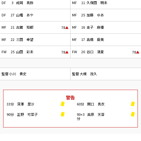
DF
3
成岡 真鈴
MF
11
久保田 明未
DF
27
山幡 あや
MF
25
加藤 ゆあ
MF
21
古舘 知都
MF
16
金子 麻優
78
▲
MF
22
三田 幸望
MF
17
高橋 亜美
FW
25
山田 彩未
FW
20
谷口 清夏
78
▲
78
▲
監督
小川 貴史
監督
大槻 茂久
警告
33分
深澤 里沙
60分
関口 真衣
90分
正野 可菜子
90+3
高原 天音
分