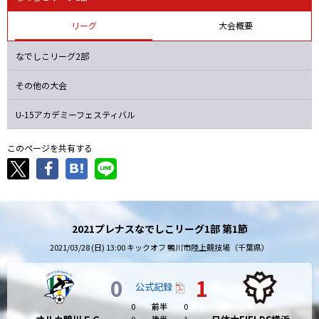
Ｆ日体大
オルカ
大和Ｓ
Ｓ世田谷
リーグ
大会概要
なでしこリーグ2部
その他の大会
U-15アカデミーフェスティバル
このページを共有する
2021プレナスなでしこリーグ1部 第1節
2021/03/28 (日) 13:00 キックオフ 鴨川市陸上競技場（千葉県）
0
1
公式記録
0
前半
0
0
後半
1