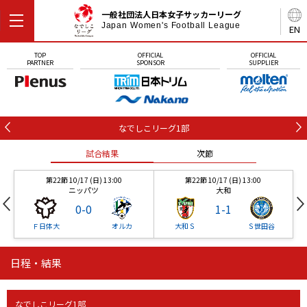
一般社団法人日本女子サッカーリーグ
Japan Women's Football League
EN
TOP
OFFICIAL
OFFICIAL
PARTNER
SPONSOR
SUPPLIER
なでしこリーグ1部
試合結果
次節
第22節 10/17 (日) 13:00
第22節 10/17 (日) 13:00
ニッパツ
大和
0
-
0
1
-
1
Ｆ日体大
オルカ
大和Ｓ
Ｓ世田谷
日程・結果
第22節 10/17 (日) 13:00
第22節 10/17 (日) 13:00
試合結果
試合結果
次節
次節
ニッパツ
大和
0
-
0
1
-
1
なでしこリーグ1部