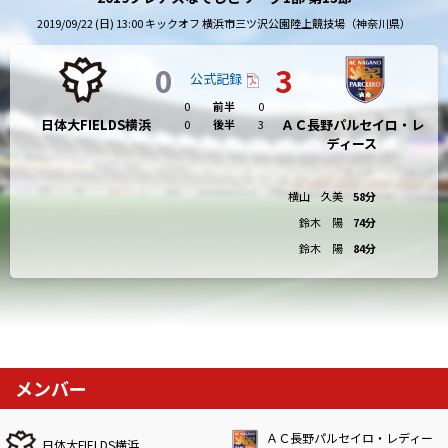
2019/09/22 (日) 13:00 キックオフ 横浜市三ツ沢公園陸上競技場（神奈川県）
0
3
公式記録
0
前半
0
日体大FIELDS横浜
ＡＣ長野パルセイロ・レ
0
後半
3
ディース
横山 久美
58分
鈴木 陽
74分
鈴木 陽
84分
メンバー
ＡＣ長野パルセイロ・レディー
日体大FIELDS横浜