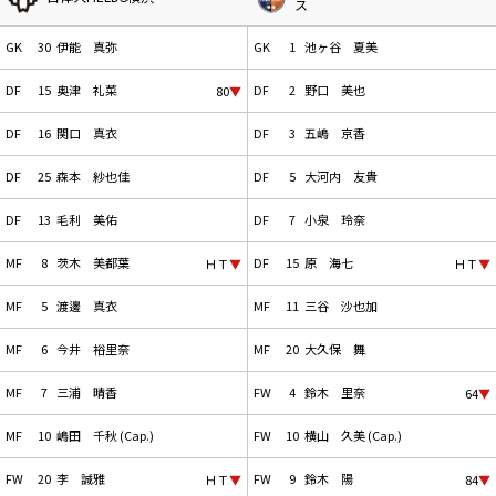
ス
GK
30
伊能 真弥
GK
1
池ヶ谷 夏美
DF
15
奥津 礼菜
DF
2
野口 美也
80
▼
DF
16
関口 真衣
DF
3
五嶋 京香
DF
25
森本 紗也佳
DF
5
大河内 友貴
DF
13
毛利 美佑
DF
7
小泉 玲奈
MF
8
茨木 美都葉
DF
15
原 海七
ＨＴ
▼
ＨＴ
▼
MF
5
渡邊 真衣
MF
11
三谷 沙也加
MF
6
今井 裕里奈
MF
20
大久保 舞
MF
7
三浦 晴香
FW
4
鈴木 里奈
64
▼
MF
10
嶋田 千秋 (Cap.)
FW
10
横山 久美 (Cap.)
FW
20
李 誠雅
FW
9
鈴木 陽
ＨＴ
▼
84
▼