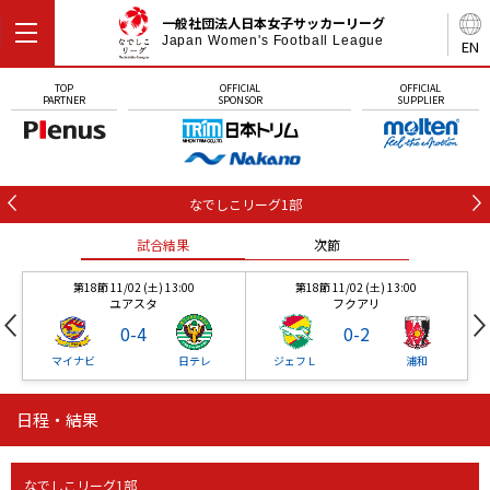
一般社団法人日本女子サッカーリーグ
Japan Women's Football League
EN
TOP
OFFICIAL
OFFICIAL
PARTNER
SPONSOR
SUPPLIER
なでしこリーグ1部
試合結果
次節
第18節 11/02 (土) 13:00
第18節 11/02 (土) 13:00
ユアスタ
フクアリ
0
-
4
0
-
2
マイナビ
日テレ
ジェフＬ
浦和
日程・結果
第18節 11/02 (土) 13:00
第18節 11/02 (土) 13:00
試合結果
試合結果
試合結果
試合結果
試合結果
次節
次節
次節
次節
次節
ユアスタ
フクアリ
0
-
4
0
-
2
なでしこリーグ1部