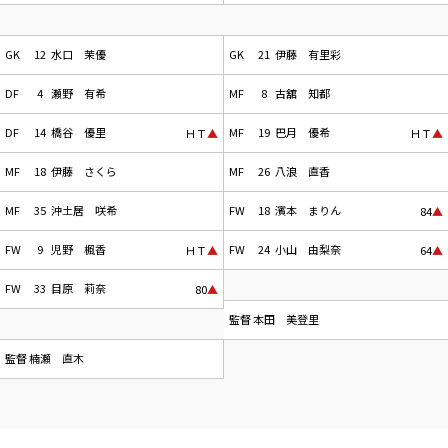
GK
12
水口 茉優
GK
21
伊藤 有里彩
DF
4
瀬野 有希
MF
8
古舘 知都
DF
14
橋谷 優里
MF
19
巴月 優希
ＨＴ
▲
ＨＴ
▲
MF
18
伊藤 さくら
MF
26
八浪 直香
MF
35
沖土居 咲希
FW
18
濱本 まりん
84
▲
FW
9
児野 楓香
FW
24
小山 由梨奈
ＨＴ
▲
64
▲
FW
33
目原 莉奈
80
▲
監督
本田 美登里
監督
楠瀬 直木