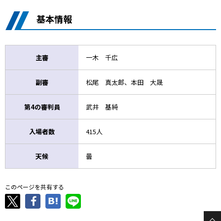
基本情報
主審
一木 千広
副審
松尾 真太郎、本田 大晟
第4の審判員
武井 基純
入場者数
415人
天候
曇
このページを共有する