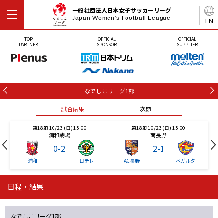
一般社団法人日本女子サッカーリーグ
Japan Women's Football League
EN
TOP
OFFICIAL
OFFICIAL
PARTNER
SPONSOR
SUPPLIER
なでしこリーグ1部
試合結果
次節
第18節 10/23 (日) 13:00
第18節 10/23 (日) 13:00
浦和駒場
南長野
0
-
2
2
-
1
浦和
日テレ
AC長野
ベガルタ
日程・結果
第18節 10/23 (日) 13:00
第18節 10/23 (日) 13:00
試合結果
試合結果
試合結果
試合結果
試合結果
次節
次節
次節
次節
次節
浦和駒場
南長野
0
-
2
2
-
1
なでしこリーグ1部