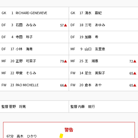
GK
1
RICHARD GENEVIEVE
GK
17
清水 亜紀
DF
3
石田 みなみ
DF
18
三宅 あゆみ
57
▲
DF
4
寺田 玲子
DF
19
加藤 希
DF
17
小林 海青
MF
9
山口 友里恵
MF
20
正野 可菜子
MF
25
王 湘惠
79
▲
72
▲
MF
22
甲斐 そらみ
FW
14
足立 英梨子
65
▲
FW
23
PAO MICHELLE
FW
20
倉本 あや
66
▲
65
▲
監督
菅野 将晃
監督
内藤 就行
警告
67分
高木 ひかり