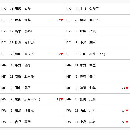
GK
21
田尻 有美
GK
1
上谷 久美子
DF
5
坂本 珠梨
DF
29
櫻林 亜佐子
57
▼
DF
19
高木 ひかり
DF
2
齊藤 仁美
DF
15
長澤 まどか
DF
3
中島 麻里
DF
2
和田 奈央子
DF
6
武田 裕季 (Cap.)
66
▼
MF
6
平野 優花
MF
11
水野 祐里
MF
11
南野 亜里沙
MF
7
赤嶺 美月
MF
8
田中 陽子
MF
8
渡邊 和美
72
▼
FW
9
尾山 沙希 (Cap.)
MF
10
葛馬 史奈
79
▼
FW
7
川島 はるな
FW
15
内山 朋香
65
▼
FW
10
吉見 夏稀
FW
13
中島 麻衣
65
▼