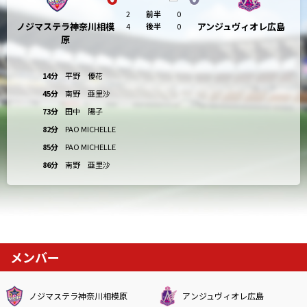
2
前半
0
ノジマステラ神奈川相模
アンジュヴィオレ広島
4
後半
0
原
14分
平野 優花
45分
南野 亜里沙
73分
田中 陽子
82分
PAO MICHELLE
85分
PAO MICHELLE
86分
南野 亜里沙
メンバー
ノジマステラ神奈川相模原
アンジュヴィオレ広島