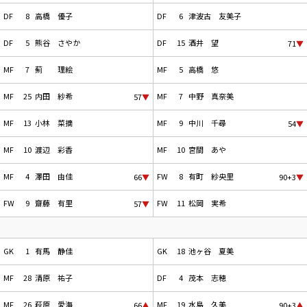
DF
8
高橋 優子
DF
6
津波古 友美子
DF
5
熊谷 さやか
DF
15
酒井 望
71
▼
MF
7
薊 理絵
MF
5
高橋 悠
MF
25
内田 紗希
MF
7
中野 真奈美
57
▼
MF
13
小林 菜摘
MF
9
中川 千尋
54
▼
MF
10
渡辺 彩香
MF
10
宮間 あや
MF
4
澤田 由佳
FW
8
有町 紗央里
66
▼
90+3
▼
FW
9
齋藤 有里
FW
11
松岡 実希
57
▼
GK
1
有馬 静佳
GK
18
池ヶ谷 夏美
MF
28
清原 祐子
DF
4
茂本 志穂
MF
26
萩原 愛海
MF
19
水島 久美
66
▲
90+3
▲