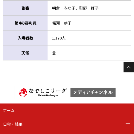
副審
朝倉 みな子、狩野 好子
第4の審判員
堀河 恭子
入場者数
1,170人
天候
曇
ホーム
日程・結果