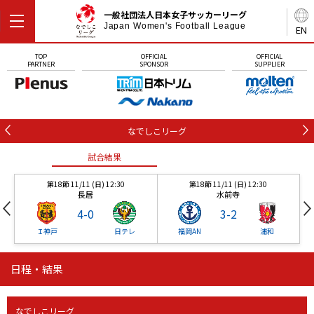
一般社団法人日本女子サッカーリーグ
Japan Women's Football League
EN
TOP
OFFICIAL
OFFICIAL
PARTNER
SPONSOR
SUPPLIER
なでしこリーグ
試合結果
第18節 11/11 (日) 12:30
第18節 11/11 (日) 12:30
長居
水前寺
4
-
0
3
-
2
Ｉ神戸
日テレ
福岡AN
浦和
日程・結果
試合結果
試合結果
試合結果
なでしこリーグ