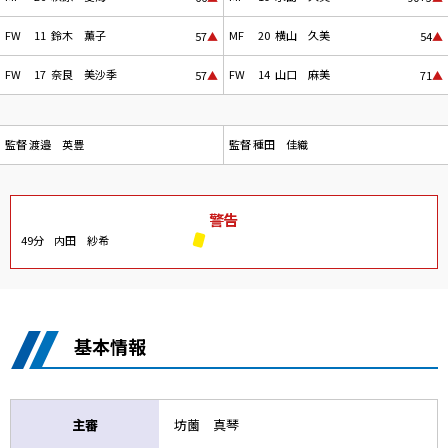
FW
11
鈴木 薫子
MF
20
横山 久美
57
▲
54
▲
FW
17
奈良 美沙季
FW
14
山口 麻美
57
▲
71
▲
監督
渡邉 英豊
監督
種田 佳織
警告
49分
内田 紗希
基本情報
主審
坊薗 真琴