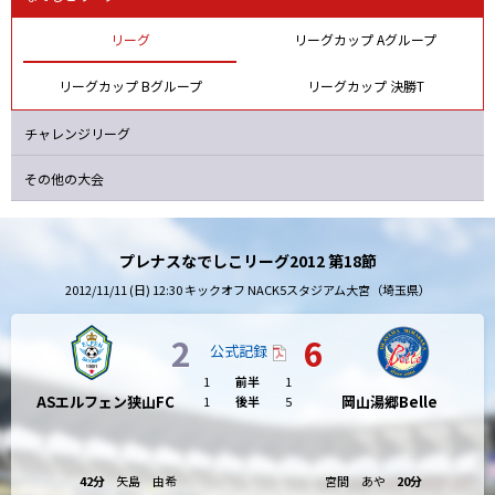
リーグ
リーグカップ Aグループ
リーグカップ Bグループ
リーグカップ 決勝T
チャレンジリーグ
その他の大会
プレナスなでしこリーグ2012 第18節
2012/11/11 (日) 12:30 キックオフ NACK5スタジアム大宮（埼玉県）
2
6
公式記録
1
前半
1
ASエルフェン狭山FC
岡山湯郷Belle
1
後半
5
42分
矢島 由希
宮間 あや
20分