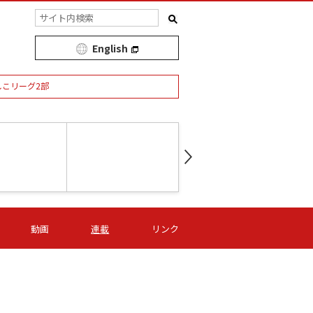
English
しこリーグ2部
第16節 09/05 (土) 15:00
第
ニッパツ
-
ニッパツ
名古屋
/06 (日) 15:00
第16節 09/06 (日) 15:00
第16節 09/05 (土) 15:00
第
動画
連載
リンク
オリプリ
津山
ニッパツ
-
-
-
Ｓ日体大
湯郷ベル
オルカ
ニッパツ
名古屋