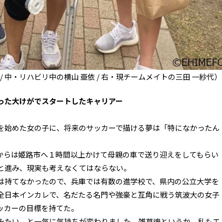
 / 中・リハビリ中の横山 亜依 / 右・現
チームメイトの三田 一紗代）
った大けがでスタートしたキャリアー
を始めた女の子に、将来のサッカーで描ける夢は「特になかったん
からは姫路市へ１時間以上かけて母親の車で送り迎えをしてもらい
と進み、現実も考えなくてはならない。
は持てなかったので、兵庫では有数の進学校で、県内の公立大学を
全日本インカレで、名だたる名門や強豪と互角に戦う筑波大の女子
ッカーの目標を持てた。
みたい、と一気に気持ちが変わりました。雑草魂というか、私もエ