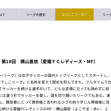
ねて
リーグの歴史
なでしこリーガー
リーグ
第10回 横山亜依（愛媛ＦＣレディース・MF）
カーリーグ）は女子サッカーの国内トップリーグとしてスタートし、
なでしこリーグ」と名称を変えて歴史を刻んできた。フルタイムで
てサッカーを続ける選手がいて、どんな苦境に立っても諦めずに前
とは違う形でサッカーを愛し、道を切り開いたリーグでもある。連
も、競技者にとって致命傷と言われるひざの前十字じん帯損傷に見
ち続ける愛媛FCレディースのMF・横山亜依（よこやま・あい、２