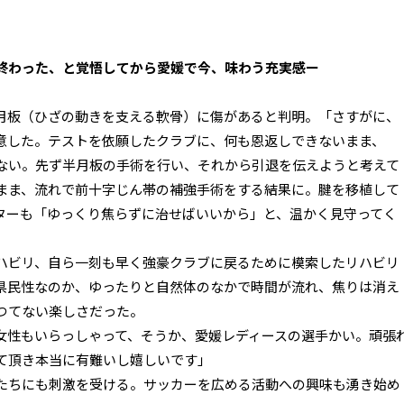
終わった、と覚悟してから愛媛で今、味わう充実感ー
月板（ひざの動きを支える軟骨）に傷があると判明。「さすがに、
意した。テストを依願したクラブに、何も恩返しできないまま、
ない。先ず半月板の手術を行い、それから引退を伝えようと考えて
まま、流れで前十字じん帯の補強手術をする結果に。腱を移植して
ターも「ゆっくり焦らずに治せばいいから」と、温かく見守ってく
ハビリ、自ら一刻も早く強豪クラブに戻るために模索したリハビリ
県民性なのか、ゆったりと自然体のなかで時間が流れ、焦りは消え
つてない楽しさだった。
女性もいらっしゃって、そうか、愛媛レディースの選手かい。頑張
て頂き本当に有難いし嬉しいです」
たちにも刺激を受ける。サッカーを広める活動への興味も湧き始め