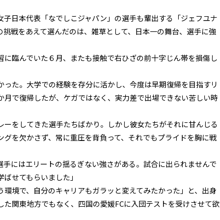
女子日本代表「なでしこジャパン」の選手も輩出する「ジェフユナ
の挑戦をあえて選んだのは、雑草として、日本一の舞台、選手に強
習に臨んでいた６月、またも接触で右ひざの前十字じん帯を損傷し
かった。大学での経験を存分に活かし、今度は早期復帰を目指すリ
か月で復帰したが、ケガではなく、実力差で出場できない苦しい時
レーをしてきた選手たちばかり。しかし彼女たちがそれに甘んじる
ングを欠かさず、常に重圧を背負って、それでもプライドを胸に戦
選手にはエリートの揺るぎない強さがある。試合に出られませんで
学ばせてもらいました」
う環境で、自分のキャリアもガラッと変えてみたかった」と、出身
した関東地方でもなく、四国の愛媛FCに入団テストを受けさせて欲