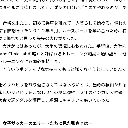
スタイルに共感しましたし、雑草の自分がどこまでやれるのか、チ
。合格を果たし、初めて兵庫を離れて一人暮らしを始める。憧れの
する夢を叶えた２０１２年６月、ルーズボールを奪い合った時、右
境に慣れたと思った矢先の大けがだった。
。大けがではあったが、大学の環境にも救われた。手術後、大学内
ance and Clinic Labの略）と呼ばれるトレーニング施設に通い詰め、他
トレーニングにも関心を持った。
、そういうポジティブな気持ちでもっと強くなろうとしていたんで
術とリハビリを繰り返さなくてはならないとは、当時の横山が知る
厳しいリハビリをこなし２年の夏に復帰。２年のインカレで準優
大会で銅メダルを獲得し、順調にキャリアを磨いていった。
 女子サッカーのエリートたちに見た強さとはー