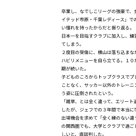
卒業し、なでしこリーグの強豪で、
イテッド市原・千葉レディース」で
い憧れを持ったからだと振り返る。
日本一を目指すクラブに加入し、練
てしまう。
２度目の受傷に、横山は落ち込まな
ハビリメニューを自ら立てる。１０
期が続いた。
子どものころからトップクラスでプ
ことなく、サッカー以外のトレーニ
う姿に圧倒されたという。
「雑草、とは全く違って、エリート
したが、ジェフでの３年間で本当に
出場機会を求めて「全く縁のない違
の関西圏でも、大学とクラブで過ご
しいと、直談判した。