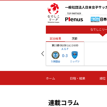
一般社団法人日本女子サッ
TOP
PARTNER
なでしこリー
試合結果
次節
00
第15節 08/08 (土) 16:00
ＡＧＦ
0
-
3
ベル
Ｓ世田谷
ニッパツ
試合結果
次節
00
第16節 09/06 (日) 15:00
第16節 09/05 (土) 15:00
第16節 09/05 (
ホーム
日程・結果
順位
津山
ニッパツ
石人の
-
-
-
体大
湯郷ベル
オルカ
ニッパツ
名古屋
静岡
連載コラム