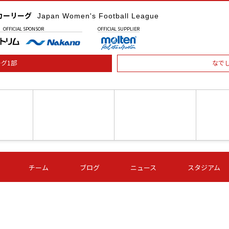
カーリーグ
Japan Women's Football League
OFFICIAL
SPONSOR
OFFICIAL
SUPPLIER
グ1部
なで
土) 15:00
第16節 09/05 (土) 16:00
第16節 09/05 (土) 17:00
第16節 09
チーム
ブログ
ニュース
スタジアム
星
ＡＧＦ
いちご
-
-
愛媛Ｌ
Ｓ世田谷
伊賀ＦＣ
ヴィアマ
Ａハリマ
Ｖ市原Ｌ