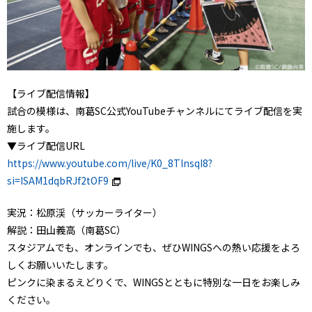
【ライブ配信情報】
試合の模様は、南葛SC公式YouTubeチャンネルにてライブ配信を実
施します。
▼ライブ配信URL
https://www.youtube.com/live/K0_8TlnsqI8?
si=ISAM1dqbRJf2tOF9
実況：松原渓（サッカーライター）
解説：田山義高（南葛SC）
スタジアムでも、オンラインでも、ぜひWINGSへの熱い応援をよろ
しくお願いいたします。
ピンクに染まるえどりくで、WINGSとともに特別な一日をお楽しみ
ください。