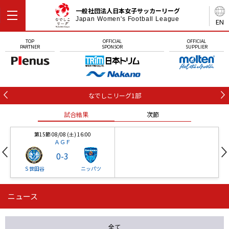
一般社団法人日本女子サッカーリーグ
Japan Women's Football League
EN
TOP
OFFICIAL
OFFICIAL
PARTNER
SPONSOR
SUPPLIER
なでしこリーグ1部
試合結果
次節
第15節 08/08 (土) 16:00
ＡＧＦ
0
-
3
Ｓ世田谷
ニッパツ
ニュース
第16節 09/05 (土) 15:00
第16節 09/05 (土) 15:00
試合結果
次節
ニッパツ
石人の星
-
-
全て