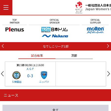
一般社団法人日本
Japan Women's 
TOP
OFFICIAL
OFFICIAL
PARTNER
SPONSOR
SUPPLIER
なでしこリーグ1部
試合結果
次節
第15節 08/08 (土) 16:00
ＡＧＦ
0
-
3
Ｓ世田谷
ニッパツ
ニュース
第16節 09/05 (土) 15:00
第16節 09/05 (土) 15:00
試合結果
次節
ニッパツ
石人の星
-
-
全て