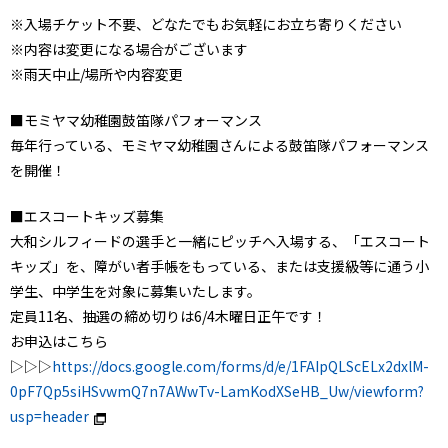
※入場チケット不要、どなたでもお気軽にお立ち寄りください
※内容は変更になる場合がございます
※雨天中止/場所や内容変更
■モミヤマ幼稚園鼓笛隊パフォーマンス
毎年行っている、モミヤマ幼稚園さんによる鼓笛隊パフォーマンス
を開催！
■エスコートキッズ募集
大和シルフィードの選手と一緒にピッチへ入場する、「エスコート
キッズ」を、障がい者手帳をもっている、または支援級等に通う小
学生、中学生を対象に募集いたします。
定員11名、抽選の締め切りは6/4木曜日正午です！
お申込はこちら
▷▷▷
https://docs.google.com/forms/d/e/1FAIpQLScELx2dxlM-
0pF7Qp5siHSvwmQ7n7AWwTv-LamKodXSeHB_Uw/viewform?
usp=header