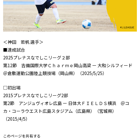
＜神田 若帆 選手＞
■達成試合
2025プレナスなでしこリーグ２部
第12節 吉備国際大学Ｃｈａｒｍｅ岡山高梁 ー 大和シルフィード
＠倉敷運動公園陸上競技場（岡山県）（2025/5/25）
□初出場
2015プレナスなでしこリーグ2部
第2節 アンジュヴィオレ広島 ー 日体大ＦＩＥＬＤＳ横浜 ＠コ
カ・コーラウエスト広島スタジアム（広島県）（宮城県）
（2015/4/5）
このページを共有する