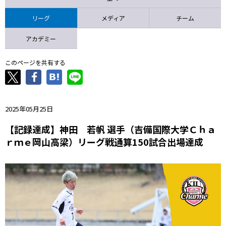
ニッパツ
名古屋
静岡
愛媛Ｌ
リーグ
メディア
チーム
アカデミー
このページを共有する
2025年05月25日
【記録達成】神田 若帆 選手（吉備国際大学Ｃｈａ
ｒｍｅ岡山高梁）リーグ戦通算150試合出場達成