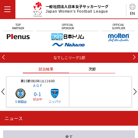
一般社団法人日本女子サッカーリーグ
Japan Women's Football League
EN
TOP
OFFICIAL
OFFICIAL
PARTNER
SPONSOR
SUPPLIER
なでしこリーグ1部
試合結果
次節
第15節 08/08 (土) 16:00
ＡＧＦ
0
-
1
試合中
Ｓ世田谷
ニッパツ
ニュース
第16節 09/05 (土) 15:00
第16節 09/05 (土) 15:00
試合結果
次節
ニッパツ
石人の星
-
-
全て