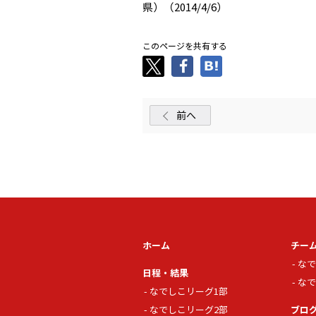
県）（2014/4/6）
このページを共有する
前へ
ホーム
チー
なで
日程・結果
なで
なでしこリーグ1部
なでしこリーグ2部
ブロ