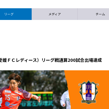
リーグ
メディア
チーム
愛媛ＦＣレディース）リーグ戦通算200試合出場達成