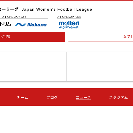
カーリーグ
Japan Women's Football League
OFFICIAL
SPONSOR
OFFICIAL
SUPPLIER
グ1部
なで
土) 15:00
第16節 09/05 (土) 16:00
第16節 09/05 (土) 17:00
第16節 09
チーム
ブログ
ニュース
スタジアム
星
ＡＧＦ
いちご
-
-
愛媛Ｌ
Ｓ世田谷
伊賀ＦＣ
ヴィアマ
Ａハリマ
Ｖ市原Ｌ