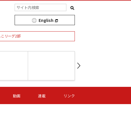
English
しこリーグ2部
第16節 09/05 (土) 15:00
第
ニッパツ
-
ニッパツ
名古屋
/06 (日) 15:00
第16節 09/06 (日) 15:00
第16節 09/05 (土) 15:00
第
動画
連載
リンク
オリプリ
津山
ニッパツ
-
-
-
Ｓ日体大
湯郷ベル
オルカ
ニッパツ
名古屋