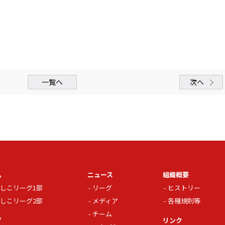
一覧へ
次へ
ム
ニュース
組織概要
しこリーグ1部
リーグ
ヒストリー
しこリーグ2部
メディア
各種規則等
チーム
グ
リンク