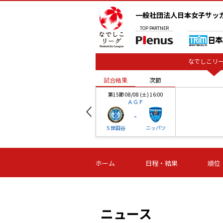
一般社団法人日本女子サッ
TOP
PARTNER
なでしこリー
試合結果
次節
00
第15節 08/08 (土) 16:00
ＡＧＦ
-
ベル
Ｓ世田谷
ニッパツ
試合結果
次節
00
第16節 09/06 (日) 15:00
第16節 09/05 (土) 15:00
第16節 09/05 (
ホーム
日程・結果
順位
津山
ニッパツ
石人の
-
-
-
体大
湯郷ベル
オルカ
ニッパツ
名古屋
静岡
ニュース