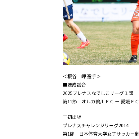
＜榎谷 岬 選手＞
■達成試合
2025プレナスなでしこリーグ１部
第11節 オルカ鴨川ＦＣ ー 愛媛ＦＣ
□初出場
プレナスチャレンジリーグ2014
第1節 日本体育大学女子サッカー部