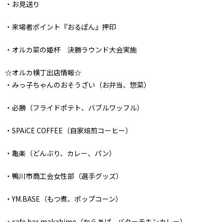
・お見送り
・来場者ポイント『おるぽん』押印
・オルカ菜の姫杯 決勝ラウンド大会実施
☆オルカ横丁出店情報☆
・みっ子ちゃんのおそうざい（お弁当、惣菜）
・必勝（フライドポテト、バブルワッフル）
・SPAiCE COFFEE（自家焙煎コーヒー）
・亀楽（どんぶり、カレー、パン）
・鴨川市商工会女性部（選手グッズ）
・YM.BASE（もつ煮、ポップコーン）
・cafe bar makahime（からあげ、バターチキンカレー）