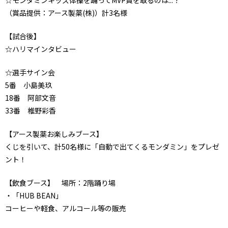
☆モンダミンキッズ体操を踊ってMVP賞を取るのは...？
（賞品提供：アース製薬(株)）計3名様
【試合後】
☆ハリマインタビュー
☆選手サイン会
5番 小島美玖
18番 阿部文音
33番 椎野彩香
【アース製薬お楽しみブース】
くじを引いて、計50名様に「自動で出てくるモンダミン」をプレゼ
ント！
【飲食ブース】 場所：2階踊り場
・「HUB BEAN」
コーヒーや軽食、アルコール等の販売