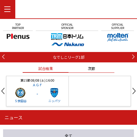
TOP
OFFICIAL
OFFICIAL
PARTNER
SPONSOR
SUPPLIER
なでしこリーグ1部
試合結果
次節
第15節 08/08 (土) 16:00
ＡＧＦ
-
Ｓ世田谷
ニッパツ
ニュース
第16節 09/05 (土) 15:00
第16節 09/05 (土) 15:00
試合結果
次節
ニッパツ
石人の星
-
-
全て