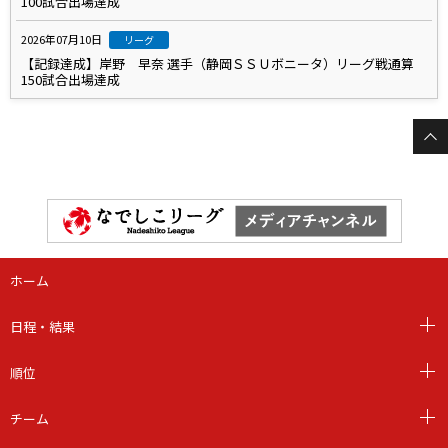
100試合出場達成
2026年07月10日
リーグ
【記録達成】岸野 早奈 選手（静岡ＳＳＵボニータ）リーグ戦通算
150試合出場達成
ホーム
日程・結果
順位
チーム