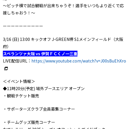
～ピッチ横で試合観戦が出来ちゃうぞ！選手をいつもより近くで応
援しちゃおう！～
ーーーーーーーーーー
3/16 (日) 13:00 キックオフ J-GREEN堺 S1メインフィールド（大阪
府）
スペランツァ大阪 vs 伊賀ＦＣくノ一三重
LIVE配信URL：
https://www.youtube.com/watch?v=J00sBuEhXro
＜イベント情報＞
◆11時20分(予定) 場外ブースエリア オープン
・観戦チケット販売
・サポーターズクラブ会員募集コーナー
・チームグッズ販売コーナー