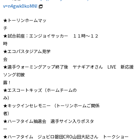
v=n4gwk0koMNI
★トーリンホームマッ
★試合前座：エンジョイサッカー １１時～１２
★エコパスタジアム見学
★選手ウォーミングアップ終了後 ヤナギアオさん LIVE 新応援
ソング初披
★エスコートキッズ（ホームチームの
★キックインセレモニー （トーリンホームご関係
★ハーフタイム抽選会 選手サイン入りポスタ
★ハーフタイム ジュビロ磐田CRO山田大記さん トークショー