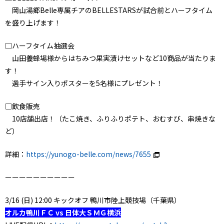
岡山湯郷Belle専属チアのBELLESTARSが試合前とハーフタイム
を盛り上げます！
□ハーフタイム抽選会
山田養蜂場様からはちみつ果実漬けセットなど10商品が当たりま
す！
選手サイン入りポスターを5名様にプレゼント！
□飲食販売
10店舗出店！（たこ焼き、ふりふりポテト、おむすび、串焼きな
ど）
詳細：
https://yunogo-belle.com/news/7655
ーーーーーーーーーー
3/16 (日) 12:00 キックオフ 鴨川市陸上競技場（千葉県）
オルカ鴨川ＦＣ vs 日体大ＳＭＧ横浜