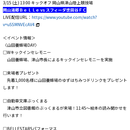
3/15 (土) 13:00 キックオフ 岡山県津山陸上競技場
岡山湯郷Ｂｅｌｌｅ vs スフィーダ世田谷ＦＣ
LIVE配信URL：
https://www.youtube.com/watch?
v=uSSMNVEcAV4
＜イベント情報＞
〈山田養蜂場DAY〉
□Wキックインセレモニー
山田養蜂場、津山市長によるキックインセレモニーを実施
□来場者プレゼント
先着1,000名様に山田養蜂場のゆずはちみつドリンクをプレゼント
します！
□自動車文庫ぶっくまる
津山市立図書館のぶっくまるが来場！11:45〜絵本の読み聞かせを
行います！
□BELLESTARSパフォーマス