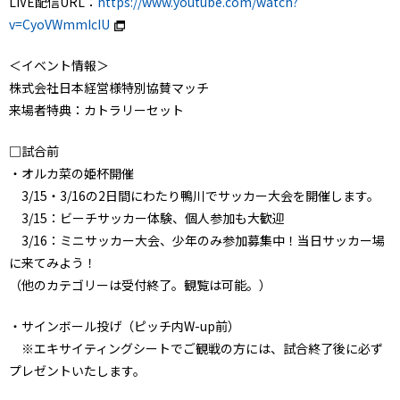
LIVE配信URL：
https://www.youtube.com/watch?
v=CyoVWmmIcIU
＜イベント情報＞
株式会社日本経営様特別協賛マッチ
来場者特典：カトラリーセット
□試合前
・オルカ菜の姫杯開催
3/15・3/16の2日間にわたり鴨川でサッカー大会を開催します。
3/15：ビーチサッカー体験、個人参加も大歓迎
3/16：ミニサッカー大会、少年のみ参加募集中！当日サッカー場
に来てみよう！
（他のカテゴリーは受付終了。観覧は可能。）
・サインボール投げ（ピッチ内W-up前）
※エキサイティングシートでご観戦の方には、試合終了後に必ず
プレゼントいたします。