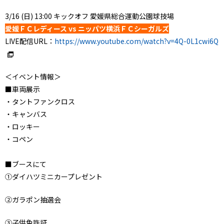
3/16 (日) 13:00 キックオフ 愛媛県総合運動公園球技場
愛媛ＦＣレディース vs ニッパツ横浜ＦＣシーガルズ
LIVE配信URL：
https://www.youtube.com/watch?v=4Q-0L1cwi6Q
＜イベント情報＞
■車両展示
・タントファンクロス
・キャンバス
・ロッキー
・コペン
■ブースにて
①ダイハツミニカープレゼント
②ガラポン抽選会
③子供免許証