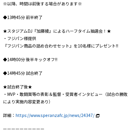
※以降、時間は前後する場合があります※
◆13時45分 前半終了
★スタジアムDJ『加藤綾』によるハーフタイム抽選会！★
・フジパン様提供
『フジパン商品の詰め合わせセット』を10名様にプレゼント!!
◆14時00分 後半キックオフ!!
◆14時45分 試合終了
★試合終了後★
・MVP・敢闘賞等の表彰＆監督・受賞者インタビュー（試合の勝敗
により実施内容変更あり）
詳細：
https://www.speranzafc.jp/news/24347/
ーーーーーーーーーー