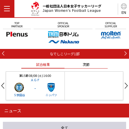
一般社団法人日本女子サッカーリーグ
Japan Women's Football League
EN
TOP
OFFICIAL
OFFICIAL
PARTNER
SPONSOR
SUPPLIER
なでしこリーグ1部
試合結果
次節
第15節 08/08 (土) 16:00
ＡＧＦ
-
Ｓ世田谷
ニッパツ
ニュース
第16節 09/05 (土) 15:00
第16節 09/05 (土) 15:00
試合結果
次節
ニッパツ
石人の星
-
-
全て