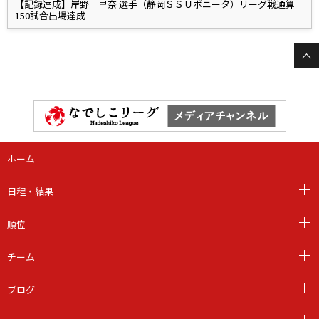
【記録達成】岸野 早奈 選手（静岡ＳＳＵボニータ）リーグ戦通算
150試合出場達成
ホーム
日程・結果
順位
チーム
ブログ