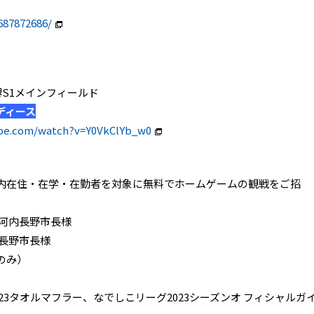
687872686/
EEN堺S1メインフィールド
ディース
ube.com/watch?v=Y0VkClYb_w0
内在住・在学・在勤者を対象に無料でホームゲームの観戦をご招
 河内長野市長様
長野市長様
のみ）
23タオルマフラー、なでしこリーグ2023シーズンオ フィシャルガ