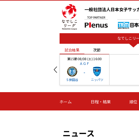
一般社団法人日本女子サッ
TOP
PARTNER
なでしこリー
試合結果
次節
00
第15節 08/08 (土) 16:00
ＡＧＦ
-
ベル
Ｓ世田谷
ニッパツ
試合結果
次節
00
第16節 09/06 (日) 15:00
第16節 09/05 (土) 15:00
第16節 09/05 (
ホーム
日程・結果
順位
津山
ニッパツ
石人の
-
-
-
体大
湯郷ベル
オルカ
ニッパツ
名古屋
静岡
ニュース