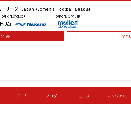
カーリーグ
Japan Women's Football League
OFFICIAL
SPONSOR
OFFICIAL
SUPPLIER
グ1部
なで
土) 15:00
第16節 09/05 (土) 16:00
第16節 09/05 (土) 17:00
第16節 09
チーム
ブログ
ニュース
スタジアム
星
ＡＧＦ
いちご
-
-
愛媛Ｌ
Ｓ世田谷
伊賀ＦＣ
ヴィアマ
Ａハリマ
Ｖ市原Ｌ