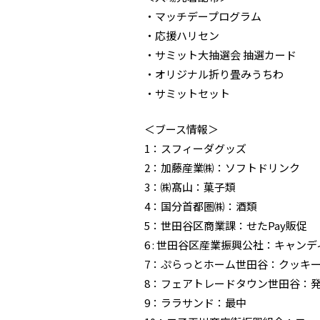
・マッチデープログラム
・応援ハリセン
・サミット大抽選会 抽選カード
・オリジナル折り畳みうちわ
・サミットセット
＜ブース情報＞
1：スフィーダグッズ
2：加藤産業㈱：ソフトドリンク
3：㈱髙山：菓子類
4：国分首都圏㈱：酒類
5：世田谷区商業課：せたPay販促
6 : 世田谷区産業振興公社：キャン
7：ぷらっとホーム世田谷：クッキ
8：フェアトレードタウン世田谷：
9：ララサンド：最中