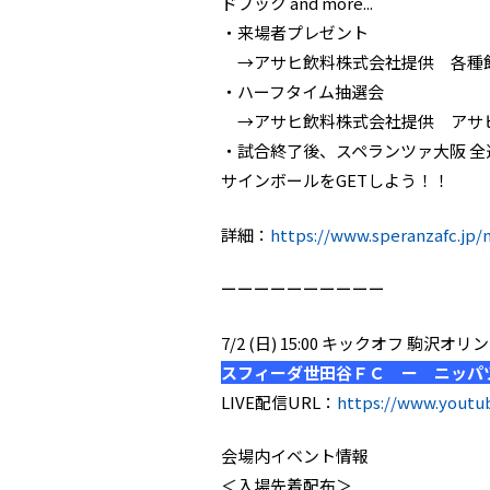
ドブック and more...
・来場者プレゼント
→アサヒ飲料株式会社提供 各種飲
・ハーフタイム抽選会
→アサヒ飲料株式会社提供 アサヒ
・試合終了後、スペランツァ大阪 
サインボールをGETしよう！！
詳細：
https://www.speranzafc.jp/
ーーーーーーーーーー
7/2 (日) 15:00 キックオフ 
スフィーダ世田谷ＦＣ ー ニッパ
LIVE配信URL：
https://www.yout
会場内イベント情報
＜入場先着配布＞