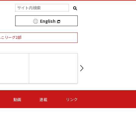
English
しこリーグ2部
第16節 09/05 (土) 15:00
第
ニッパツ
-
ニッパツ
名古屋
/06 (日) 15:00
第16節 09/06 (日) 15:00
第16節 09/05 (土) 15:00
第
動画
連載
リンク
オリプリ
津山
ニッパツ
-
-
-
Ｓ日体大
湯郷ベル
オルカ
ニッパツ
名古屋