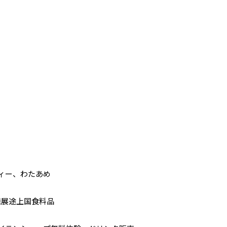
ディー、わたあめ
ー
発展途上国食料品