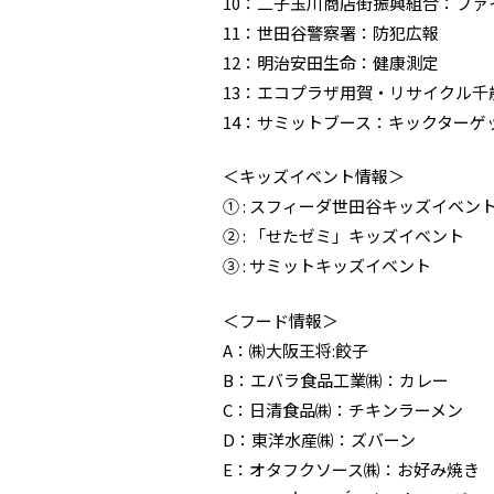
10：二子玉川商店街振興組合：フ
11：世田谷警察署：防犯広報
12：明治安田生命：健康測定
13：エコプラザ用賀・リサイクル
14：サミットブース：キックターゲ
＜キッズイベント情報＞
① : スフィーダ世田谷キッズイベン
② : 「せたゼミ」キッズイベント
③ : サミットキッズイベント
＜フード情報＞
A：㈱大阪王将:餃子
B：エバラ食品工業㈱：カレー
C：日清食品㈱：チキンラーメン
D：東洋水産㈱：ズバーン
E：オタフクソース㈱：お好み焼き