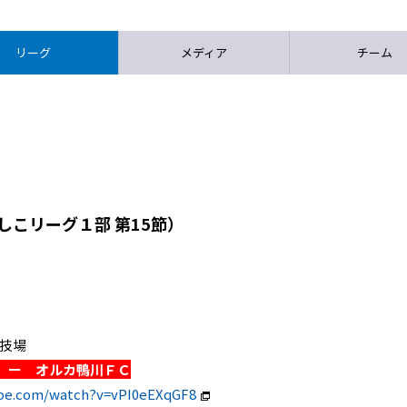
リーグ
メディア
チーム
しこリーグ１部 第15節）
球技場
 ー オルカ鴨川ＦＣ
ube.com/watch?v=vPI0eEXqGF8