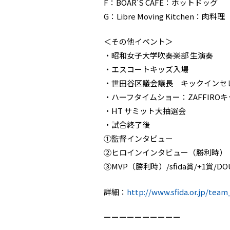
F：BOAR'S CAFÉ：ホットドッグ
G：Libre Moving Kitchen：肉料理
＜その他イベント＞
・昭和女子大学吹奏楽部 生演奏
・エスコートキッズ入場
・世田谷区議会議長 キックインセ
・ハーフタイムショー：ZAFFIR
・HT サミット大抽選会
・試合終了後
①監督インタビュー
②ヒロインインタビュー（勝利時）
③MVP（勝利時）/sfida賞/+1賞/D
詳細：
http://www.sfida.or.jp/tea
ーーーーーーーーーー