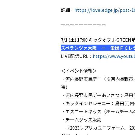
詳細：
https://loveledge.jp/post-1
ーーーーーーーーーー
7/1 (土) 17:00 キックオフ J-GR
スペランツァ大阪 ー 愛媛ＦＣレ
LIVE配信URL：
https://www.yout
＜イベント情報＞
・河内長野市民デー（※河内長野市
待）
・河内長野市民デーあいさつ：島田
・キックインセレモニー：島田 河内
・エスコートキッズ（ホームチーム
・チームグッズ販売
→2023レプリカユニフォーム、20