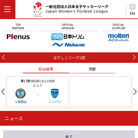
一般社団法人日本女子サッカーリーグ
Japan Women's Football League
EN
TOP
OFFICIAL
OFFICIAL
PARTNER
SPONSOR
SUPPLIER
なでしこリーグ1部
試合結果
次節
第15節 08/08 (土) 16:00
ＡＧＦ
-
Ｓ世田谷
ニッパツ
ニュース
第16節 09/05 (土) 15:00
第16節 09/05 (土) 15:00
試合結果
次節
ニッパツ
石人の星
-
-
全て