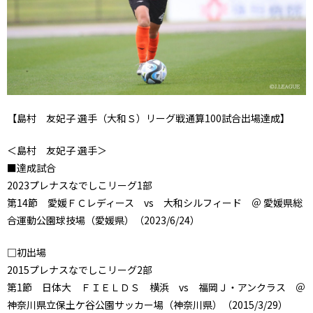
【島村 友妃子 選手（大和Ｓ）リーグ戦通算100試合出場達成】
＜島村 友妃子 選手＞
■達成試合
2023プレナスなでしこリーグ1部
第14節 愛媛ＦＣレディース vs 大和シルフィード ＠ 愛媛県総
合運動公園球技場（愛媛県）（2023/6/24）
□初出場
2015プレナスなでしこリーグ2部
第1節 日体大 ＦＩＥＬＤＳ 横浜 vs 福岡Ｊ・アンクラス ＠
神奈川県立保土ケ谷公園サッカー場（神奈川県）（2015/3/29）