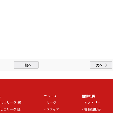
一覧へ
次へ
ム
ニュース
組織概要
しこリーグ1部
リーグ
ヒストリー
しこリーグ2部
メディア
各種規則等