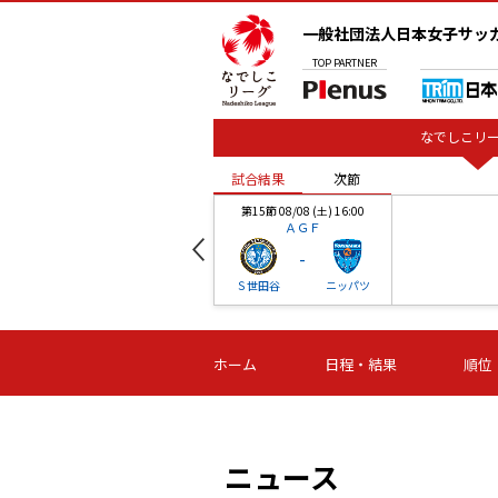
一般社団法人日本女子サッ
TOP
PARTNER
なでしこリー
試合結果
次節
00
第15節 08/08 (土) 16:00
ＡＧＦ
-
ベル
Ｓ世田谷
ニッパツ
試合結果
次節
00
第16節 09/06 (日) 15:00
第16節 09/05 (土) 15:00
第16節 09/05 (
ホーム
日程・結果
順位
津山
ニッパツ
石人の
-
-
-
体大
湯郷ベル
オルカ
ニッパツ
名古屋
静岡
ニュース