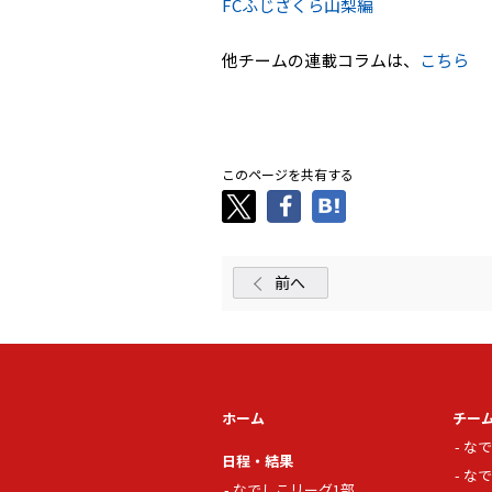
FCふじざくら山梨編
他チームの連載コラムは、
こちら
．
このページを共有する
前へ
ホーム
チー
なで
日程・結果
なで
なでしこリーグ1部