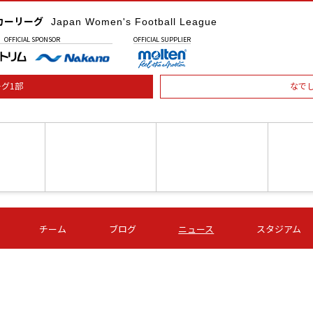
カーリーグ
Japan Women's Football League
OFFICIAL
SPONSOR
OFFICIAL
SUPPLIER
グ1部
なで
土) 15:00
第16節 09/05 (土) 16:00
第16節 09/05 (土) 17:00
第16節 09
チーム
ブログ
ニュース
スタジアム
星
ＡＧＦ
いちご
-
-
愛媛Ｌ
Ｓ世田谷
伊賀ＦＣ
ヴィアマ
Ａハリマ
Ｖ市原Ｌ