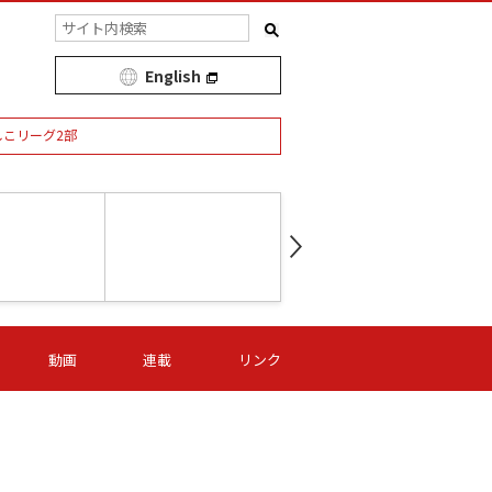
English
しこリーグ2部
第16節 09/05 (土) 15:00
第
ニッパツ
-
ニッパツ
名古屋
/06 (日) 15:00
第16節 09/06 (日) 15:00
第16節 09/05 (土) 15:00
第
動画
連載
リンク
オリプリ
津山
ニッパツ
-
-
-
Ｓ日体大
湯郷ベル
オルカ
ニッパツ
名古屋