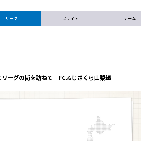
リーグ
メディア
チーム
こリーグの街を訪ねて FCふじざくら山梨編