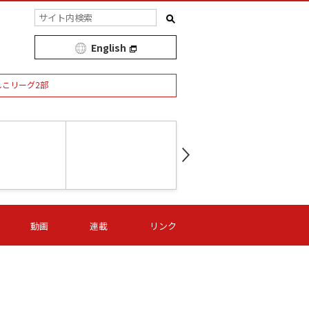
English
しこリーグ2部
第16節 09/05 (土) 15:00
第
ニッパツ
-
ニッパツ
名古屋
/06 (日) 15:00
第16節 09/06 (日) 15:00
第16節 09/05 (土) 15:00
第
動画
連載
リンク
オリプリ
津山
ニッパツ
-
-
-
Ｓ日体大
湯郷ベル
オルカ
ニッパツ
名古屋