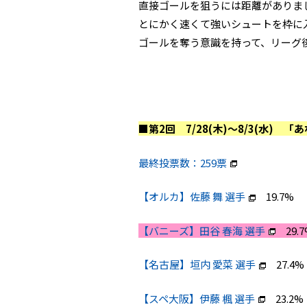
直接ゴールを狙うには距離がありま
とにかく速くて強いシュートを枠に
ゴールを奪う意識を持って、リーグ
■第2回 7/28(木)～8/3(水)
最終投票数：259票
【オルカ】佐藤 舞 選手
19.7%
【バニーズ】田谷 春海 選手
29.7
【名古屋】垣内 愛菜 選手
27.4%
【スペ大阪】伊藤 楓 選手
23.2%