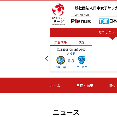
一般社団法人日本女子サッ
TOP
PARTNER
なでしこリー
試合結果
次節
00
第15節 08/08 (土) 16:00
ＡＧＦ
0
-
3
ベル
Ｓ世田谷
ニッパツ
試合結果
次節
00
第16節 09/06 (日) 15:00
第16節 09/05 (土) 15:00
第16節 09/05 (
ホーム
日程・結果
順位
津山
ニッパツ
石人の
-
-
-
体大
湯郷ベル
オルカ
ニッパツ
名古屋
静岡
ニュース