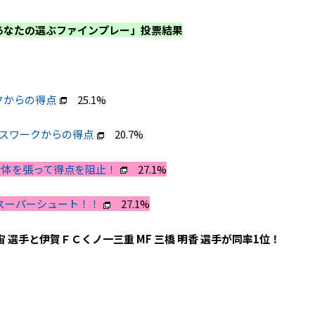
) 「あなたの選ぶファインプレー」投票結果
クからの得点
25.1%
パスワークからの得点
20.7%
手 身体を張って得点を阻止！
27.1%
のスーパーシュート！！
27.1%
宙
選手と伊賀ＦＣくノ一三重 MF
三橋 明香 選手が同率1位
！