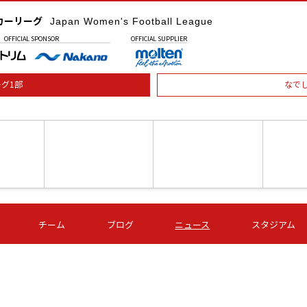
カーリーグ
Japan Women's Football League
OFFICIAL
SPONSOR
OFFICIAL
SUPPLIER
グ1部
なで
土) 15:00
第16節 09/05 (土) 16:00
第16節 09/05 (土) 17:00
第16節 09
チーム
ブログ
ニュース
スタジアム
星
ＡＧＦ
いちご
-
-
愛媛Ｌ
Ｓ世田谷
伊賀ＦＣ
ヴィアマ
Ａハリマ
Ｖ市原Ｌ