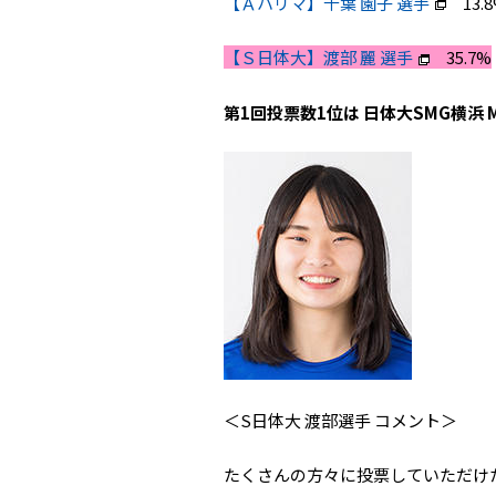
【Ａハリマ】千葉 園子 選手
13.
【Ｓ日体大】渡部 麗 選手
35.7%
第1回投票数1位は 日体大SMG横浜 M
＜S日体大 渡部選手 コメント＞
たくさんの方々に投票していただけ