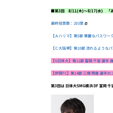
■第3回 8/11(木)～8/17(水
最終投票数：203票
【Ａハリマ】
第5節 華麗なパスワー
【Ｃ大阪堺】
第10節 流れるような
【S日体大】
第11節 富岡 千宙 選
【伊賀FC】
第14節 三橋 明香 選手
第3回は 日体大SMG横浜 DF
富岡 千