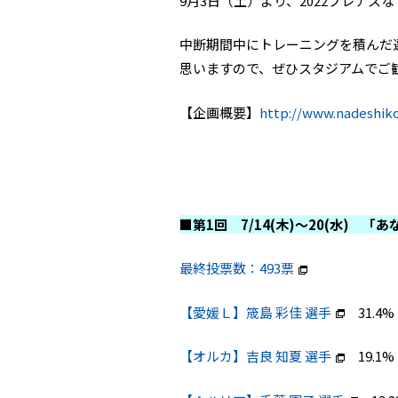
9月3日（土）より、2022プレナス
中断期間中にトレーニングを積んだ
思いますので、ぜひスタジアムでご
【企画概要】
http://www.nadeshik
■第1回 7/14(木)～20(水) 
最終投票数：493票
【愛媛Ｌ】筬島 彩佳 選手
31.4%
【オルカ】吉良 知夏 選手
19.1%