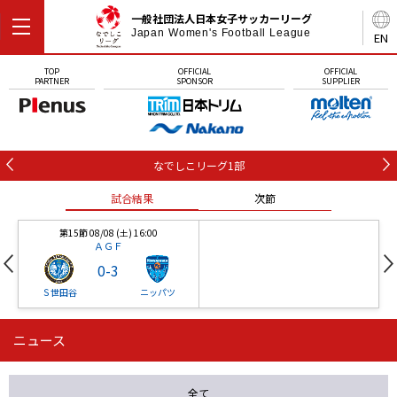
一般社団法人日本女子サッカーリーグ
Japan Women's Football League
EN
TOP
OFFICIAL
OFFICIAL
PARTNER
SPONSOR
SUPPLIER
なでしこリーグ1部
試合結果
次節
第15節 08/08 (土) 16:00
ＡＧＦ
0
-
3
Ｓ世田谷
ニッパツ
ニュース
第16節 09/05 (土) 15:00
第16節 09/05 (土) 15:00
試合結果
次節
ニッパツ
石人の星
-
-
全て