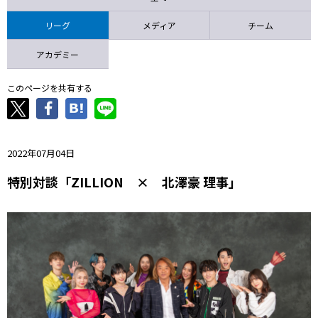
ニッパツ
名古屋
静岡
愛媛Ｌ
リーグ
メディア
チーム
アカデミー
このページを共有する
2022年07月04日
特別対談「ZILLION × 北澤豪 理事」