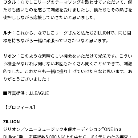
ワタル
：なでしこリーグのテーマソングを歌わせていただいて、僕
たちも熱いものを感じて刺激を受けましたし、僕たちもその熱さを
後押ししながら応援していきたいと思いました。
ルナ
：これから、なでしこリーグさんと私たちZILLIONで、同じ目
標を持ちながら一緒に頑張っていきたいなと思います。
リオン
：このような素晴らしい機会をいただけて光栄です。こうい
う機会がなければ聞けないお話もたくさん聞くことができて、刺激
的でした。これからも一緒に盛り上げていけたらなと思います。あ
りがとうございました！
■写真提供：J.LEAGUE
【プロフィール】
ZILLION
ジリオン／ソニーミュージック主催オーディション"ONE in a
Billion"発、 応募総数5,000人以上の中から、約1年にわたる審査・