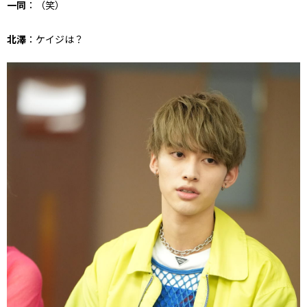
一同
：（笑）
北澤
：ケイジは？