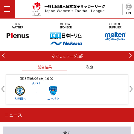
一般社団法人日本女子サッカーリーグ
Japan Women's Football League
EN
TOP
OFFICIAL
OFFICIAL
PARTNER
SPONSOR
SUPPLIER
なでしこリーグ1部
試合結果
次節
第15節 08/08 (土) 16:00
ＡＧＦ
-
Ｓ世田谷
ニッパツ
ニュース
第16節 09/05 (土) 15:00
第16節 09/05 (土) 15:00
試合結果
次節
ニッパツ
石人の星
-
-
全て