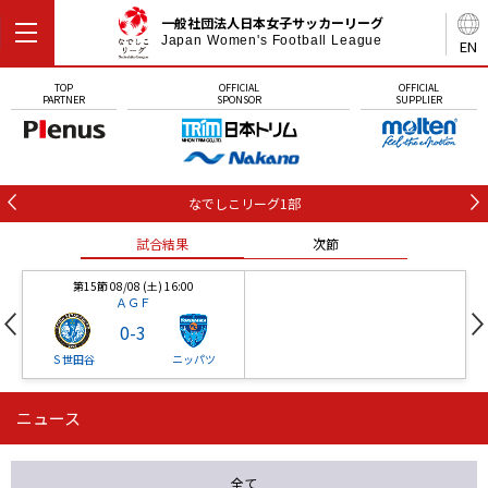
一般社団法人日本女子サッカーリーグ
Japan Women's Football League
EN
TOP
OFFICIAL
OFFICIAL
PARTNER
SPONSOR
SUPPLIER
なでしこリーグ1部
試合結果
次節
第15節 08/08 (土) 16:00
ＡＧＦ
0
-
3
Ｓ世田谷
ニッパツ
ニュース
第16節 09/05 (土) 15:00
第16節 09/05 (土) 15:00
試合結果
次節
ニッパツ
石人の星
-
-
全て