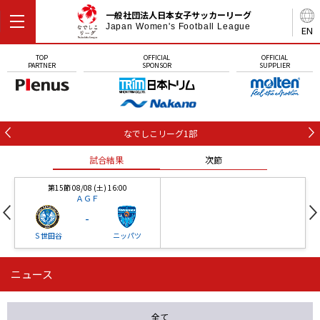
一般社団法人日本女子サッカーリーグ
Japan Women's Football League
EN
TOP
OFFICIAL
OFFICIAL
PARTNER
SPONSOR
SUPPLIER
なでしこリーグ1部
試合結果
次節
第15節 08/08 (土) 16:00
ＡＧＦ
-
Ｓ世田谷
ニッパツ
ニュース
第16節 09/05 (土) 15:00
第16節 09/05 (土) 15:00
試合結果
次節
ニッパツ
石人の星
-
-
全て