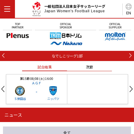
一般社団法人日本女子サッカーリーグ
Japan Women's Football League
EN
TOP
OFFICIAL
OFFICIAL
PARTNER
SPONSOR
SUPPLIER
なでしこリーグ1部
試合結果
次節
第15節 08/08 (土) 16:00
ＡＧＦ
-
Ｓ世田谷
ニッパツ
ニュース
第16節 09/05 (土) 15:00
第16節 09/05 (土) 15:00
試合結果
次節
ニッパツ
石人の星
-
-
全て