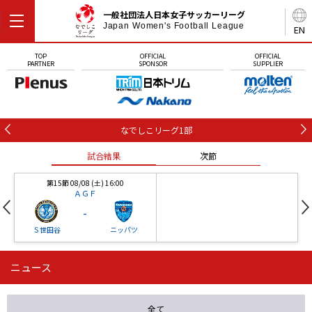
一般社団法人日本女子サッカーリーグ
Japan Women's Football League
EN
TOP
OFFICIAL
OFFICIAL
PARTNER
SPONSOR
SUPPLIER
なでしこリーグ1部
試合結果
次節
第15節 08/08 (土) 16:00
ＡＧＦ
-
Ｓ世田谷
ニッパツ
ニュース
第16節 09/05 (土) 15:00
第16節 09/05 (土) 15:00
試合結果
次節
ニッパツ
石人の星
-
-
全て