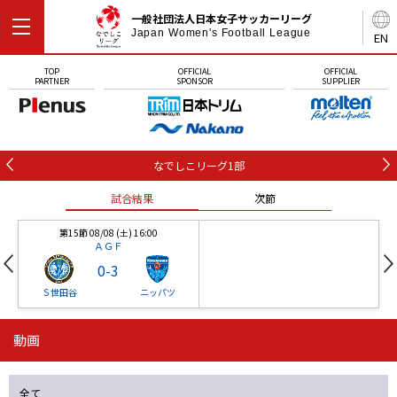
一般社団法人日本女子サッカーリーグ
Japan Women's Football League
EN
TOP
OFFICIAL
OFFICIAL
PARTNER
SPONSOR
SUPPLIER
なでしこリーグ1部
試合結果
次節
第15節 08/08 (土) 16:00
ＡＧＦ
0
-
3
Ｓ世田谷
ニッパツ
動画
第16節 09/05 (土) 15:00
第16節 09/05 (土) 15:00
試合結果
次節
ニッパツ
石人の星
-
-
全て