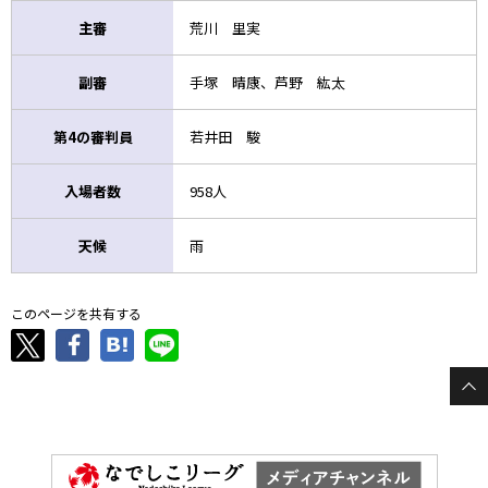
主審
荒川 里実
副審
手塚 晴康、芦野 紘太
第4の審判員
若井田 駿
入場者数
958人
天候
雨
このページを共有する