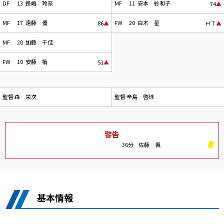
DF
13
長嶋 玲奈
MF
11
安本 紗和子
74
▲
MF
17
遠藤 優
FW
20
白木 星
86
▲
ＨＴ
▲
MF
20
加藤 千佳
FW
10
安藤 梢
51
▲
監督
森 栄次
監督
辛島 啓珠
警告
36分
佐藤 楓
基本情報