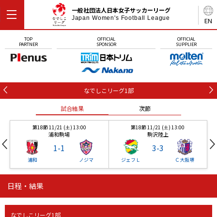
一般社団法人日本女子サッカーリーグ
Japan Women's Football League
EN
TOP
OFFICIAL
OFFICIAL
PARTNER
SPONSOR
SUPPLIER
なでしこリーグ1部
試合結果
次節
第18節 11/21 (土) 13:00
第18節 11/21 (土) 13:00
浦和駒場
駒沢陸上
1
-
1
3
-
3
浦和
ノジマ
ジェフＬ
Ｃ大阪堺
日程・結果
第18節 11/21 (土) 13:00
第18節 11/21 (土) 13:00
試合結果
試合結果
次節
次節
浦和駒場
駒沢陸上
1
-
1
3
-
3
なでしこリーグ1部