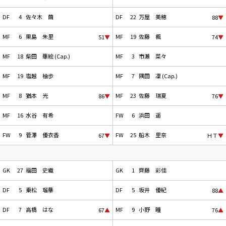
DF
4
佐々木 繭
DF
22
万屋 美穂
88
▼
MF
6
栗島 朱里
MF
19
佐藤 楓
51
▼
74
▼
MF
18
柴田 華絵 (Cap.)
MF
3
市瀬 菜々
MF
19
塩越 柚歩
MF
7
隅田 凜 (Cap.)
MF
8
猶本 光
MF
23
佐藤 瑞夏
86
▼
76
▼
MF
16
水谷 有希
FW
6
浜田 遥
FW
9
菅澤 優衣香
FW
25
船木 里奈
67
▼
ＨＴ
▼
GK
27
福田 史織
GK
1
齊藤 彩佳
DF
5
乗松 瑠華
DF
5
坂井 優紀
88
▲
DF
7
高橋 はな
MF
9
小野 瞳
67
▲
76
▲