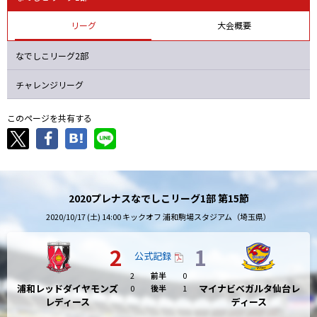
浦和
ノジマ
ジェフＬ
Ｃ大阪堺
リーグ
大会概要
なでしこリーグ2部
チャレンジリーグ
このページを共有する
2020プレナスなでしこリーグ1部 第15節
2020/10/17 (土) 14:00 キックオフ 浦和駒場スタジアム（埼玉県）
2
1
公式記録
2
前半
0
浦和レッドダイヤモンズ
マイナビベガルタ仙台レ
0
後半
1
レディース
ディース