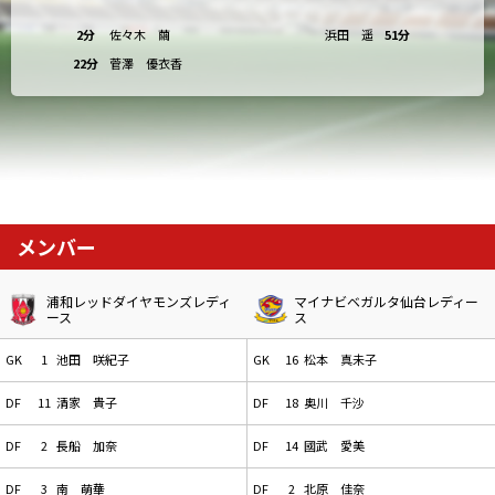
2分
佐々木 繭
浜田 遥
51分
22分
菅澤 優衣香
メンバー
浦和レッドダイヤモンズレディ
マイナビベガルタ仙台レディー
ース
ス
GK
1
池田 咲紀子
GK
16
松本 真未子
DF
11
清家 貴子
DF
18
奥川 千沙
DF
2
長船 加奈
DF
14
國武 愛美
DF
3
南 萌華
DF
2
北原 佳奈