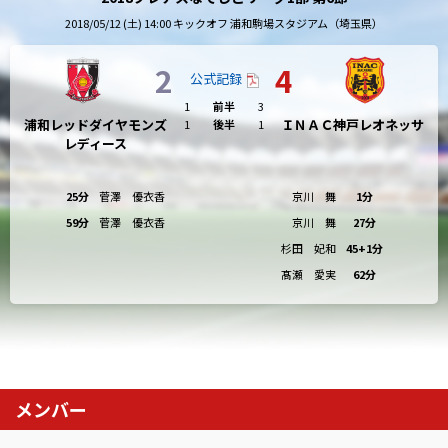
2018/05/12 (土) 14:00 キックオフ 浦和駒場スタジアム（埼玉県）
2
4
公式記録
1
前半
3
浦和レッドダイヤモンズ
ＩＮＡＣ神戸レオネッサ
1
後半
1
レディース
25分
菅澤 優衣香
京川 舞
1分
59分
菅澤 優衣香
京川 舞
27分
杉田 妃和
45+1分
髙瀬 愛実
62分
メンバー