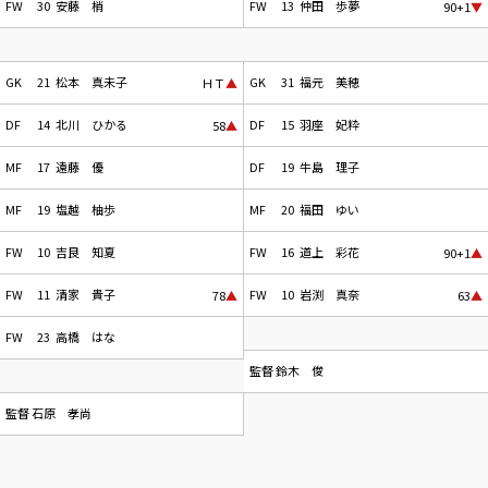
FW
30
安藤 梢
FW
13
仲田 歩夢
90+1
▼
GK
21
松本 真未子
GK
31
福元 美穂
ＨＴ
▲
DF
14
北川 ひかる
DF
15
羽座 妃粋
58
▲
MF
17
遠藤 優
DF
19
牛島 理子
MF
19
塩越 柚歩
MF
20
福田 ゆい
FW
10
吉良 知夏
FW
16
道上 彩花
90+1
▲
FW
11
清家 貴子
FW
10
岩渕 真奈
78
▲
63
▲
FW
23
高橋 はな
監督
鈴木 俊
監督
石原 孝尚