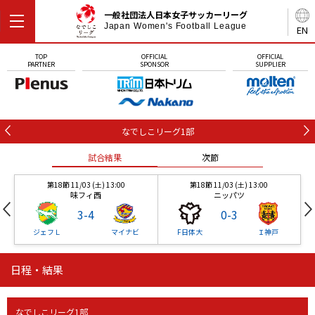
一般社団法人日本女子サッカーリーグ
Japan Women's Football League
EN
TOP
OFFICIAL
OFFICIAL
PARTNER
SPONSOR
SUPPLIER
なでしこリーグ1部
試合結果
次節
第18節 11/03 (土) 13:00
第18節 11/03 (土) 13:00
味フィ西
ニッパツ
3
-
4
0
-
3
ジェフＬ
マイナビ
F日体大
Ｉ神戸
日程・結果
第18節 11/03 (土) 13:00
第18節 11/03 (土) 13:00
試合結果
試合結果
試合結果
試合結果
試合結果
次節
次節
次節
次節
次節
味フィ西
ニッパツ
3
-
4
0
-
3
なでしこリーグ1部