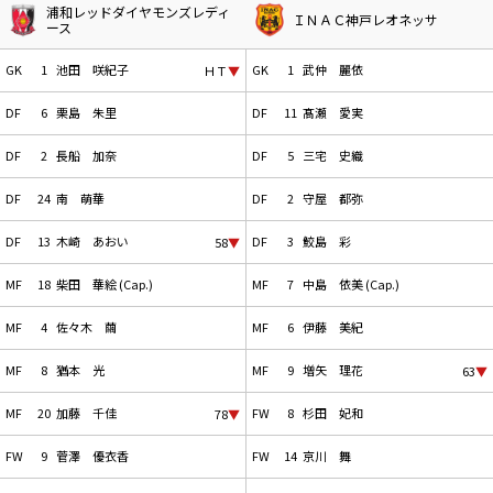
浦和レッドダイヤモンズレディ
ＩＮＡＣ神戸レオネッサ
ース
GK
1
池田 咲紀子
GK
1
武仲 麗依
ＨＴ
▼
DF
6
栗島 朱里
DF
11
髙瀬 愛実
DF
2
長船 加奈
DF
5
三宅 史織
DF
24
南 萌華
DF
2
守屋 都弥
DF
13
木崎 あおい
DF
3
鮫島 彩
58
▼
MF
18
柴田 華絵 (Cap.)
MF
7
中島 依美 (Cap.)
MF
4
佐々木 繭
MF
6
伊藤 美紀
MF
8
猶本 光
MF
9
増矢 理花
63
▼
MF
20
加藤 千佳
FW
8
杉田 妃和
78
▼
FW
9
菅澤 優衣香
FW
14
京川 舞