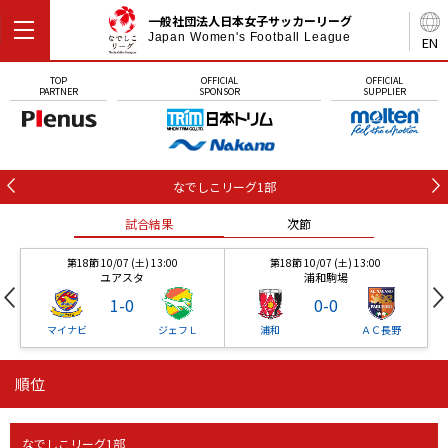
一般社団法人日本女子サッカーリーグ
Japan Women's Football League
EN
TOP
OFFICIAL
OFFICIAL
PARTNER
SPONSOR
SUPPLIER
なでしこリーグ1部
試合結果
次節
第18節 10/07 (土) 13:00
第18節 10/07 (土) 13:00
ユアスタ
浦和駒場
1
-
0
0
-
0
マイナビ
ジェフＬ
浦和
ＡＣ長野
順位
第18節 10/07 (土) 13:00
第18節 10/07 (土) 13:00
試合結果
試合結果
試合結果
試合結果
試合結果
次節
次節
次節
次節
次節
ユアスタ
浦和駒場
1
-
0
0
-
0
なでしこリーグ1部