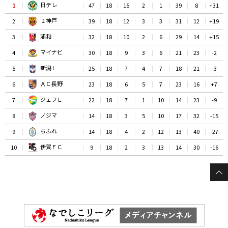
日テレ
1
47
18
15
2
1
39
8
+31
Ｉ神戸
2
39
18
12
3
3
31
12
+19
浦和
3
32
18
10
2
6
29
14
+15
マイナビ
4
30
18
9
3
6
21
23
-2
新潟Ｌ
5
25
18
7
4
7
18
21
-3
ＡＣ長野
6
23
18
6
5
7
23
16
+7
ジェフＬ
7
22
18
7
1
10
14
23
-9
ノジマ
8
14
18
3
5
10
17
32
-15
ちふれ
9
14
18
4
2
12
13
40
-27
伊賀ＦＣ
10
9
18
2
3
13
14
30
-16