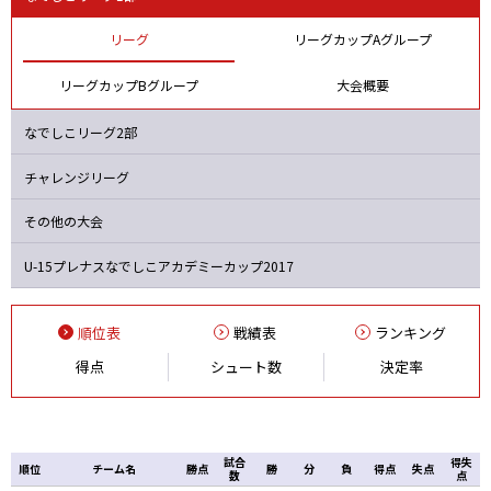
マイナビ
ジェフＬ
浦和
ＡＣ長野
リーグ
リーグカップAグループ
リーグカップBグループ
大会概要
なでしこリーグ2部
チャレンジリーグ
その他の大会
U-15プレナスなでしこ
アカデミーカップ2017
順位表
戦績表
ランキング
得点
シュート数
決定率
試合
得失
順位
チーム名
勝点
勝
分
負
得点
失点
数
点