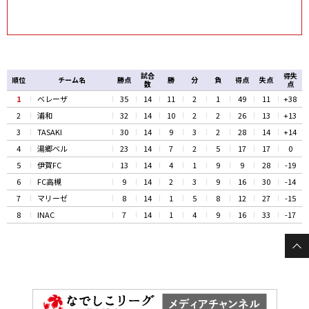
試合
得失
順位
チーム名
勝点
勝
分
負
得点
失点
数
点
1
ベレーザ
35
14
11
2
1
49
11
+38
2
浦和
32
14
10
2
2
26
13
+13
3
TASAKI
30
14
9
3
2
28
14
+14
4
湯郷ベル
23
14
7
2
5
17
17
0
5
伊賀FC
13
14
4
1
9
9
28
-19
6
FC高槻
9
14
2
3
9
16
30
-14
7
マリーゼ
8
14
1
5
8
12
27
-15
8
INAC
7
14
1
4
9
16
33
-17