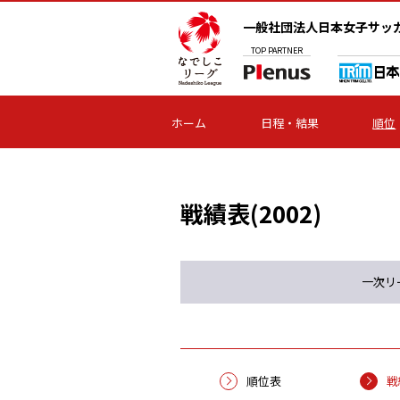
一般社団法人日本女子サッ
TOP
PARTNER
ホーム
日程・結果
順位
戦績表(2002)
一次リ
順位表
戦