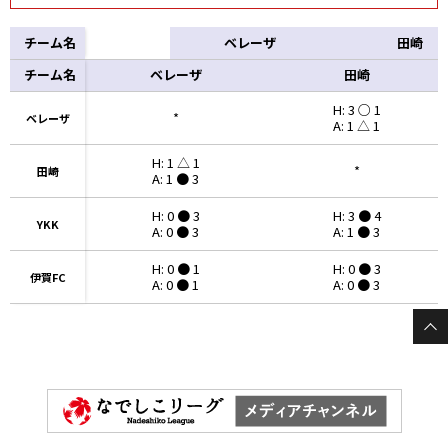
チーム名
ベレーザ
田崎
チーム名
チーム名
ベレーザ
田崎
H: 3 ○ 1
*
ベレーザ
ベレーザ
A: 1 △ 1
H: 1 △ 1
*
田崎
田崎
A: 1 ● 3
H: 0 ● 3
H: 3 ● 4
YKK
YKK
A: 0 ● 3
A: 1 ● 3
H: 0 ● 1
H: 0 ● 3
伊賀FC
伊賀FC
A: 0 ● 1
A: 0 ● 3