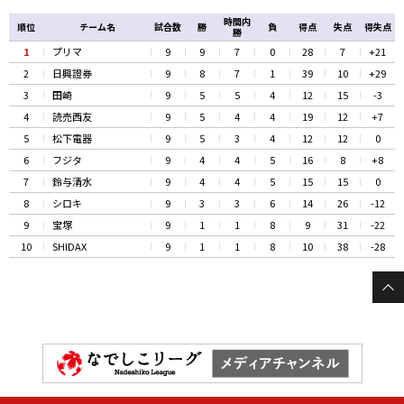
時間内
順位
チーム名
試合数
勝
負
得点
失点
得失点
勝
1
プリマ
9
9
7
0
28
7
+21
2
日興證券
9
8
7
1
39
10
+29
3
田崎
9
5
5
4
12
15
-3
4
読売西友
9
5
4
4
19
12
+7
5
松下電器
9
5
3
4
12
12
0
6
フジタ
9
4
4
5
16
8
+8
7
鈴与清水
9
4
4
5
15
15
0
8
シロキ
9
3
3
6
14
26
-12
9
宝塚
9
1
1
8
9
31
-22
10
SHIDAX
9
1
1
8
10
38
-28