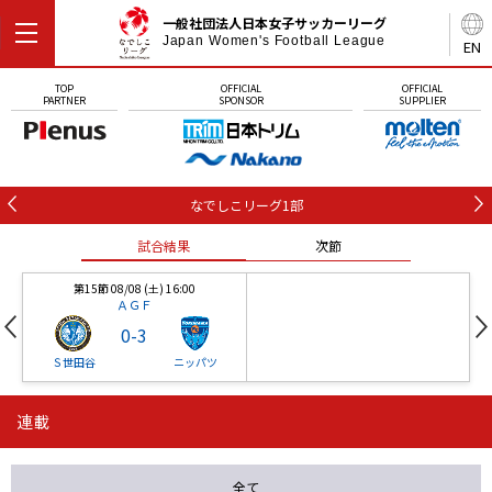
一般社団法人日本女子サッカーリーグ
Japan Women's Football League
EN
TOP
OFFICIAL
OFFICIAL
PARTNER
SPONSOR
SUPPLIER
なでしこリーグ1部
試合結果
次節
第15節 08/08 (土) 16:00
ＡＧＦ
0
-
3
Ｓ世田谷
ニッパツ
連載
第16節 09/05 (土) 15:00
第16節 09/05 (土) 15:00
試合結果
次節
ニッパツ
石人の星
-
-
全て