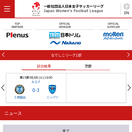
一般社団法人日本女子サッカーリーグ
Japan Women's Football League
EN
TOP
OFFICIAL
OFFICIAL
PARTNER
SPONSOR
SUPPLIER
なでしこリーグ1部
試合結果
次節
第15節 08/08 (土) 16:00
ＡＧＦ
0
-
3
Ｓ世田谷
ニッパツ
ニュース
第16節 09/05 (土) 15:00
第16節 09/05 (土) 15:00
試合結果
次節
ニッパツ
石人の星
-
-
全て