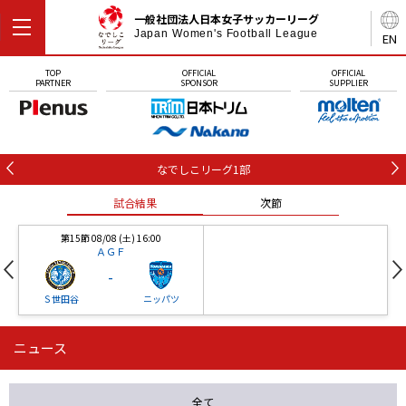
一般社団法人日本女子サッカーリーグ
Japan Women's Football League
EN
TOP
OFFICIAL
OFFICIAL
PARTNER
SPONSOR
SUPPLIER
なでしこリーグ1部
試合結果
次節
第15節 08/08 (土) 16:00
ＡＧＦ
-
Ｓ世田谷
ニッパツ
ニュース
第16節 09/05 (土) 15:00
第16節 09/05 (土) 15:00
試合結果
次節
ニッパツ
石人の星
-
-
全て