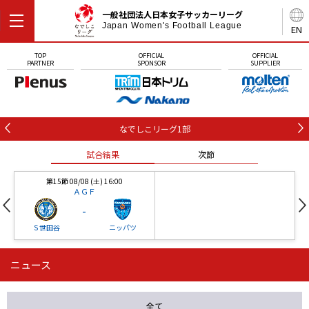
一般社団法人日本女子サッカーリーグ
Japan Women's Football League
EN
TOP
OFFICIAL
OFFICIAL
PARTNER
SPONSOR
SUPPLIER
なでしこリーグ1部
試合結果
次節
第15節 08/08 (土) 16:00
ＡＧＦ
-
Ｓ世田谷
ニッパツ
ニュース
第16節 09/05 (土) 15:00
第16節 09/05 (土) 15:00
試合結果
次節
ニッパツ
石人の星
-
-
全て