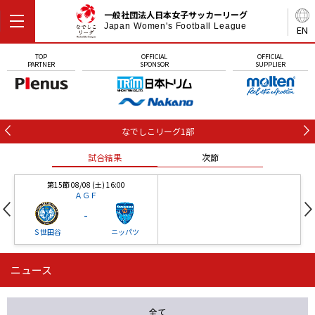
一般社団法人日本女子サッカーリーグ
Japan Women's Football League
EN
TOP
OFFICIAL
OFFICIAL
PARTNER
SPONSOR
SUPPLIER
なでしこリーグ1部
試合結果
次節
第15節 08/08 (土) 16:00
ＡＧＦ
-
Ｓ世田谷
ニッパツ
ニュース
第16節 09/05 (土) 15:00
第16節 09/05 (土) 15:00
試合結果
次節
ニッパツ
石人の星
-
-
全て