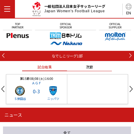
一般社団法人日本女子サッカーリーグ
Japan Women's Football League
EN
TOP
OFFICIAL
OFFICIAL
PARTNER
SPONSOR
SUPPLIER
なでしこリーグ1部
試合結果
次節
第15節 08/08 (土) 16:00
ＡＧＦ
0
-
3
Ｓ世田谷
ニッパツ
ニュース
第16節 09/05 (土) 15:00
第16節 09/05 (土) 15:00
試合結果
次節
ニッパツ
石人の星
-
-
全て