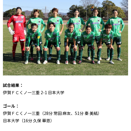
試合結果：
伊賀ＦＣくノ一三重 2-1 日本大学
ゴール：
伊賀ＦＣくノ一三重（28分 常田 麻友、51分 秦 美結）
日本大学（16分 久保 華恩）