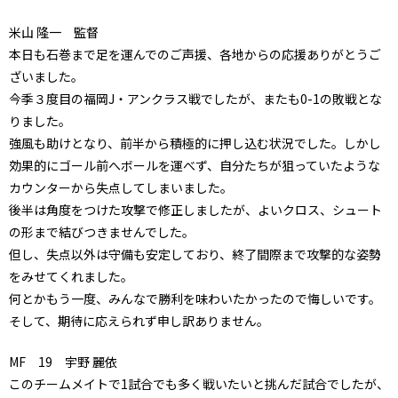
米山 隆一 監督
本日も石巻まで足を運んでのご声援、各地からの応援ありがとうご
ざいました。
今季３度目の福岡J・アンクラス戦でしたが、またも0-1の敗戦とな
りました。
強風も助けとなり、前半から積極的に押し込む状況でした。しかし
効果的にゴール前へボールを運べず、自分たちが狙っていたような
カウンターから失点してしまいました。
後半は角度をつけた攻撃で修正しましたが、よいクロス、シュート
の形まで結びつきませんでした。
但し、失点以外は守備も安定しており、終了間際まで攻撃的な姿勢
をみせてくれました。
何とかもう一度、みんなで勝利を味わいたかったので悔しいです。
そして、期待に応えられず申し訳ありません。
MF 19 宇野 麗依
このチームメイトで1試合でも多く戦いたいと挑んだ試合でしたが、