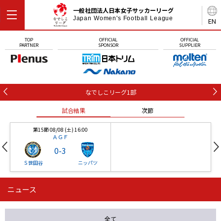
一般社団法人日本女子サッカーリーグ
Japan Women's Football League
EN
TOP
OFFICIAL
OFFICIAL
PARTNER
SPONSOR
SUPPLIER
なでしこリーグ1部
試合結果
次節
第15節 08/08 (土) 16:00
ＡＧＦ
0
-
3
Ｓ世田谷
ニッパツ
ニュース
第16節 09/05 (土) 15:00
第16節 09/05 (土) 15:00
試合結果
次節
ニッパツ
石人の星
-
-
全て