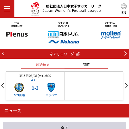
一般社団法人日本女子サッカーリーグ
Japan Women's Football League
EN
TOP
OFFICIAL
OFFICIAL
PARTNER
SPONSOR
SUPPLIER
なでしこリーグ1部
試合結果
次節
第15節 08/08 (土) 16:00
ＡＧＦ
0
-
3
Ｓ世田谷
ニッパツ
ニュース
第16節 09/05 (土) 15:00
第16節 09/05 (土) 15:00
試合結果
次節
ニッパツ
石人の星
-
-
全て