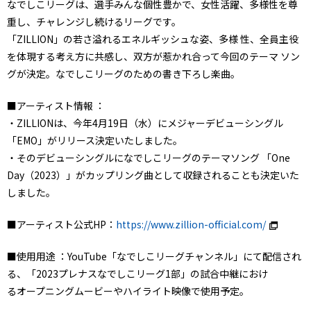
なでしこリーグは、選手みんな個性豊かで、女性活躍、多様性を尊
重し、チャレンジし続けるリーグです。
「ZILLION」の若さ溢れるエネルギッシュな姿、多様 性、全員主役
を体現する考え方に共感し、双方が惹かれ合って今回のテーマ ソン
グが決定。なでしこリーグのための書き下ろし楽曲。
■アーティスト情報 ：
・ZILLIONは、今年4月19日（水）にメジャーデビューシングル
「EMO」がリリース決定いたしました。
・そのデビューシングルになでしこリーグのテーマソング 「One
Day（2023）」がカップリング曲として収録されることも決定いた
しました。
■アーティスト公式HP：
https://www.zillion-official.com/
■使用用途 ：YouTube「なでしこリーグチャンネル」にて配信され
る、「2023プレナスなでしこリーグ1部」の試合中継におけ
るオープニングムービーやハイライト映像で使用予定。