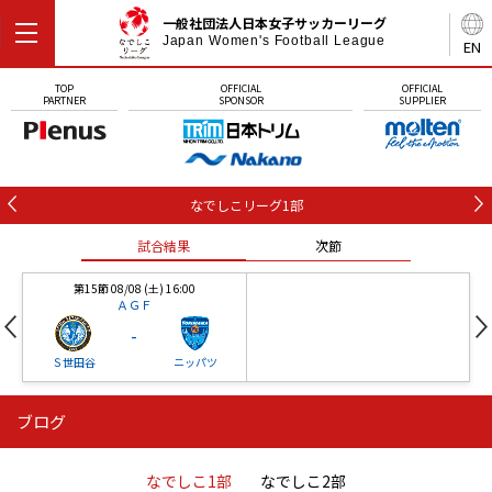
一般社団法人日本女子サッカーリーグ
Japan Women's Football League
EN
TOP
OFFICIAL
OFFICIAL
PARTNER
SPONSOR
SUPPLIER
なでしこリーグ1部
試合結果
次節
第15節 08/08 (土) 16:00
ＡＧＦ
-
Ｓ世田谷
ニッパツ
ブログ
第16節 09/05 (土) 15:00
第16節 09/05 (土) 15:00
試合結果
次節
ニッパツ
石人の星
-
-
なでしこ1部
なでしこ2部