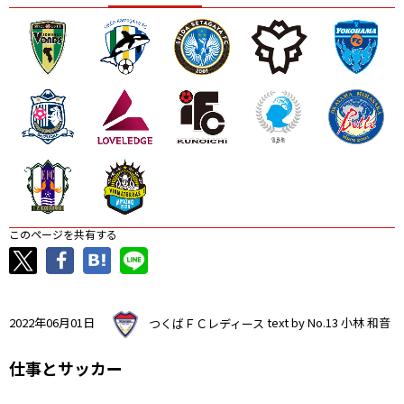
ニッパツ
名古屋
静岡
愛媛Ｌ
このページを共有する
2022年06月01日
つくばＦＣレディース
text by No.13 小林 和音
仕事とサッカー