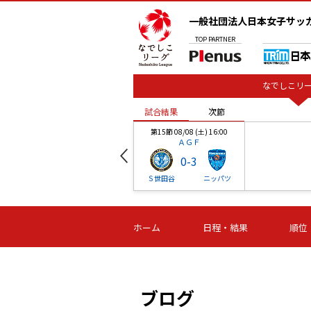
一般社団法人日本女子サッ
TOP
PARTNER
なでしこリー
試合結果
次節
00
第15節 08/08 (土) 16:00
ＡＧＦ
0
-
3
ベル
Ｓ世田谷
ニッパツ
試合結果
次節
00
第16節 09/06 (日) 15:00
第16節 09/05 (土) 15:00
第16節 09/05 (
ホーム
日程・結果
順位
津山
ニッパツ
石人の
-
-
-
体大
湯郷ベル
オルカ
ニッパツ
名古屋
静岡
ブログ