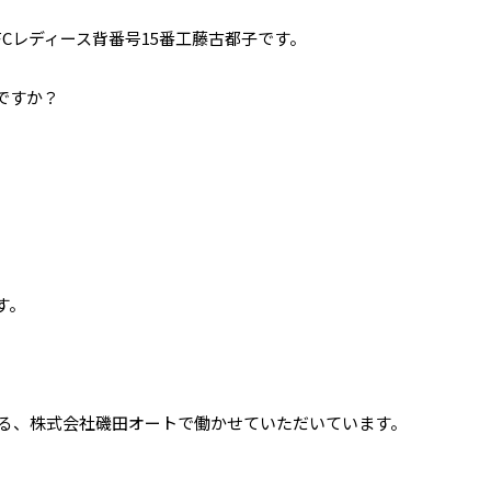
FCレディース背番号15番工
藤古都子です。
ですか？
す。
る、
株式会社磯田オートで働
かせていただいています。