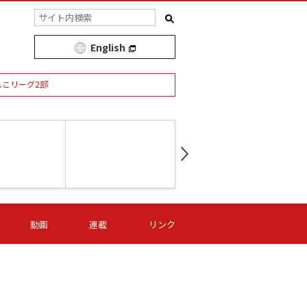
English
しこリーグ2部
第16節 09/05 (土) 15:00
第
ニッパツ
-
ニッパツ
名古屋
/06 (日) 15:00
第16節 09/06 (日) 15:00
第16節 09/05 (土) 15:00
第
動画
連載
リンク
オリプリ
津山
ニッパツ
-
-
-
Ｓ日体大
湯郷ベル
オルカ
ニッパツ
名古屋