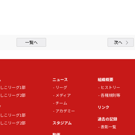
一覧へ
次へ
ム
ニュース
組織概要
しこリーグ1部
リーグ
ヒストリー
しこリーグ2部
メディア
各種規則等
チーム
グ
リンク
アカデミー
しこリーグ1部
過去の記録
しこリーグ2部
スタジアム
表彰一覧
動画