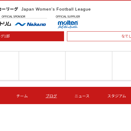
カーリーグ
Japan Women's Football League
OFFICIAL
SPONSOR
OFFICIAL
SUPPLIER
グ1部
なで
土) 15:00
第16節 09/05 (土) 16:00
第16節 09/05 (土) 17:00
第16節 09
チーム
ブログ
ニュース
スタジアム
星
ＡＧＦ
いちご
-
-
愛媛Ｌ
Ｓ世田谷
伊賀ＦＣ
ヴィアマ
Ａハリマ
Ｖ市原Ｌ