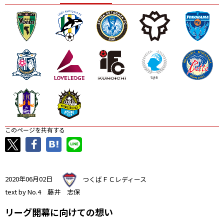
ニッパツ
名古屋
静岡
愛媛Ｌ
このページを共有する
2020年06月02日
つくばＦＣレディース
text by No.4 藤井 志保
リーグ開幕に向けての想い