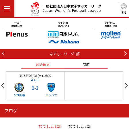
一般社団法人日本女子サッカーリーグ
Japan Women's Football League
EN
TOP
OFFICIAL
OFFICIAL
PARTNER
SPONSOR
SUPPLIER
なでしこリーグ1部
試合結果
次節
第15節 08/08 (土) 16:00
ＡＧＦ
0
-
3
Ｓ世田谷
ニッパツ
ブログ
第16節 09/05 (土) 15:00
第16節 09/05 (土) 15:00
試合結果
次節
ニッパツ
石人の星
-
-
なでしこ1部
なでしこ2部