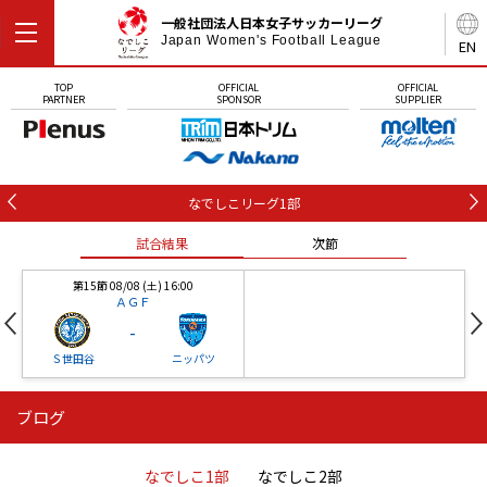
一般社団法人日本女子サッカーリーグ
Japan Women's Football League
EN
TOP
OFFICIAL
OFFICIAL
PARTNER
SPONSOR
SUPPLIER
なでしこリーグ1部
試合結果
次節
第15節 08/08 (土) 16:00
ＡＧＦ
-
Ｓ世田谷
ニッパツ
ブログ
第16節 09/05 (土) 15:00
第16節 09/05 (土) 15:00
試合結果
次節
ニッパツ
石人の星
-
-
なでしこ1部
なでしこ2部