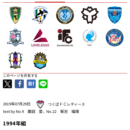
ニッパツ
名古屋
静岡
愛媛Ｌ
このページを共有する
2019年07月29日
つくばＦＣレディース
text by No.9 廣田 愛、No.22 菊池 瑠璃
1994年組