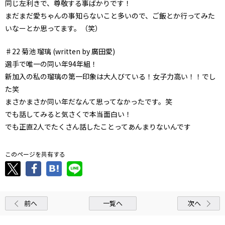
同じ左利きで、尊敬する事ばかりです！
まだまだ愛ちゃんの事知らないこと多いので、ご飯とか行ってみた
いなーとか思ってます。（笑）
♯22 菊池 瑠璃 (written by 廣田愛)
選手で唯一の同い年94年組！
新加入の私の瑠璃の第一印象は大人びている！女子力高い！！でし
た笑
まさかまさか同い年だなんて思ってなかったです。笑
でも話してみると気さくで本当面白い！
でも正直2人でたくさん話したことってあんまりないんです
このページを共有する
前へ
一覧へ
次へ