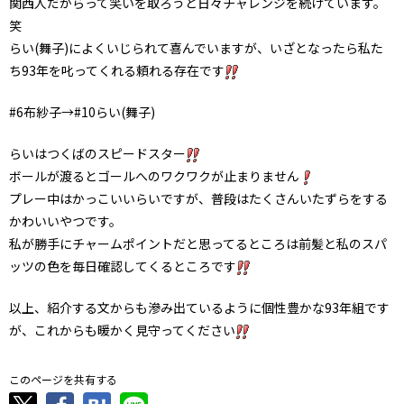
関西人だからって笑いを取ろうと日々チャレンジを続けています。
笑
らい(舞子)によくいじられて喜んでいますが、いざとなったら私た
ち93年を叱ってくれる頼れる存在です
#6布紗子→#10らい(舞子)
らいはつくばのスピードスター
ボールが渡るとゴールへのワクワクが止まりません
プレー中はかっこいいらいですが、普段はたくさんいたずらをする
かわいいやつです。
私が勝手にチャームポイントだと思ってるところは前髪と私のスパ
ッツの色を毎日確認してくるところです
以上、紹介する文からも滲み出ているように個性豊かな93年組です
が、これからも暖かく見守ってください
このページを共有する