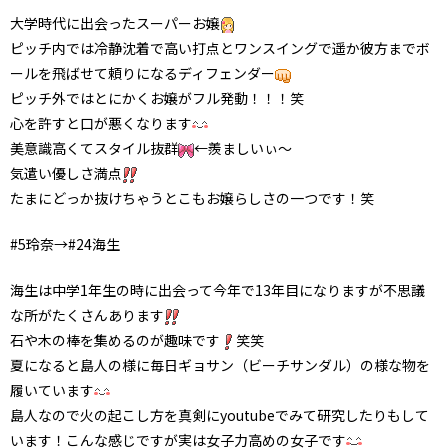
大学時代に出会ったスーパーお嬢
ピッチ内では冷静沈着で高い打点とワンスイングで遥か彼方までボ
ールを飛ばせて頼りになるディフェンダー
ピッチ外ではとにかくお嬢がフル発動！！！笑
心を許すと口が悪くなります
美意識高くてスタイル抜群
←羨ましいぃ〜
気遣い優しさ満点
たまにどっか抜けちゃうとこもお嬢らしさの一つです！笑
#5玲奈→#24海生
海生は中学1年生の時に出会って今年で13年目になりますが不思議
な所がたくさんあります
石や木の棒を集めるのが趣味です
笑笑
夏になると島人の様に毎日ギョサン（ビーチサンダル）の様な物を
履いています
島人なので火の起こし方を真剣にyoutubeでみて研究したりもして
います！こんな感じですが実は女子力高めの女子です