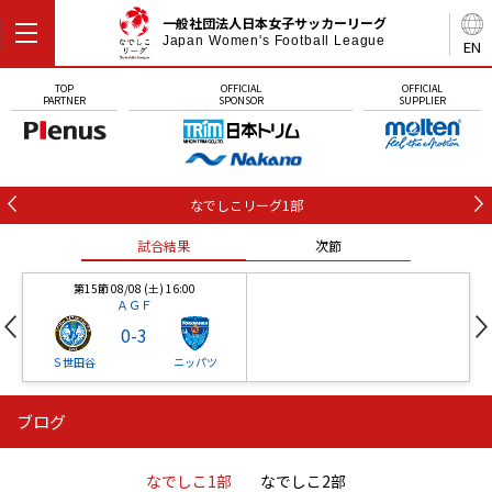
一般社団法人日本女子サッカーリーグ
Japan Women's Football League
EN
TOP
OFFICIAL
OFFICIAL
PARTNER
SPONSOR
SUPPLIER
なでしこリーグ1部
試合結果
次節
第15節 08/08 (土) 16:00
ＡＧＦ
0
-
3
Ｓ世田谷
ニッパツ
ブログ
第16節 09/05 (土) 15:00
第16節 09/05 (土) 15:00
試合結果
次節
ニッパツ
石人の星
-
-
なでしこ1部
なでしこ2部