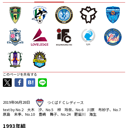
ニッパツ
名古屋
静岡
愛媛Ｌ
このページを共有する
2019年06月28日
つくばＦＣレディース
text by No.2 大木 汐、No.5 梓 玲奈、No.6 川原 布紗子、No.7
原島 未季、No.10 豊嶋 舞子、No.24 肥留川 海生
1993年組