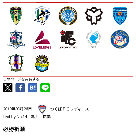
ニッパツ
名古屋
静岡
愛媛Ｌ
このページを共有する
2019年03月26日
つくばＦＣレディース
text by No.14 亀井 祐美
必勝祈願