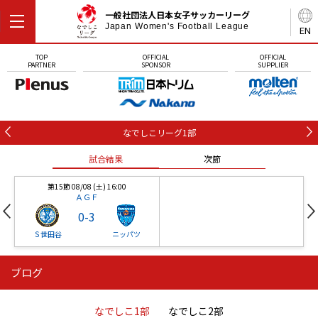
一般社団法人日本女子サッカーリーグ
Japan Women's Football League
EN
TOP
OFFICIAL
OFFICIAL
PARTNER
SPONSOR
SUPPLIER
なでしこリーグ1部
試合結果
次節
第15節 08/08 (土) 16:00
ＡＧＦ
0
-
3
Ｓ世田谷
ニッパツ
ブログ
第16節 09/05 (土) 15:00
第16節 09/05 (土) 15:00
試合結果
次節
ニッパツ
石人の星
-
-
なでしこ1部
なでしこ2部