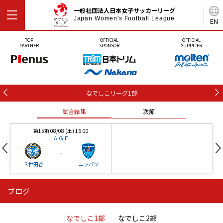
一般社団法人日本女子サッカーリーグ
Japan Women's Football League
EN
TOP
OFFICIAL
OFFICIAL
PARTNER
SPONSOR
SUPPLIER
なでしこリーグ1部
試合結果
次節
第15節 08/08 (土) 16:00
ＡＧＦ
-
Ｓ世田谷
ニッパツ
ブログ
第16節 09/05 (土) 15:00
第16節 09/05 (土) 15:00
試合結果
次節
ニッパツ
石人の星
-
-
なでしこ1部
なでしこ2部