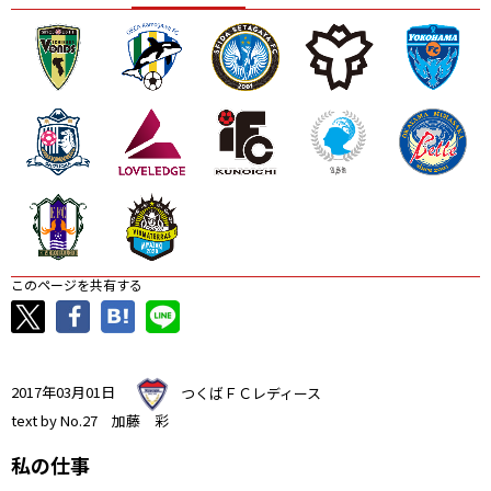
ニッパツ
名古屋
静岡
愛媛Ｌ
このページを共有する
2017年03月01日
つくばＦＣレディース
text by No.27 加藤 彩
私の仕事