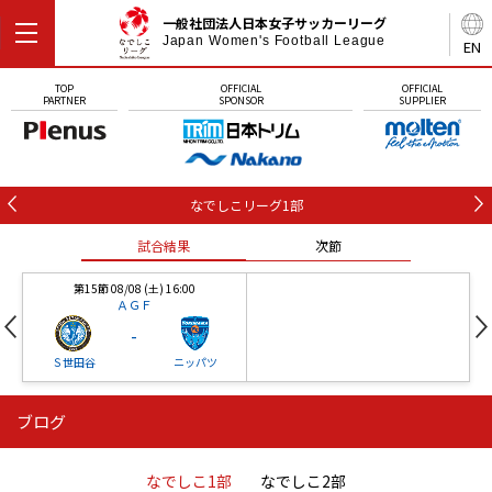
一般社団法人日本女子サッカーリーグ
Japan Women's Football League
EN
TOP
OFFICIAL
OFFICIAL
PARTNER
SPONSOR
SUPPLIER
なでしこリーグ1部
試合結果
次節
第15節 08/08 (土) 16:00
ＡＧＦ
-
Ｓ世田谷
ニッパツ
ブログ
第16節 09/05 (土) 15:00
第16節 09/05 (土) 15:00
試合結果
次節
ニッパツ
石人の星
-
-
なでしこ1部
なでしこ2部