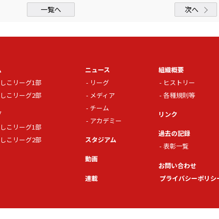
一覧へ
次へ
ム
ニュース
組織概要
しこリーグ1部
リーグ
ヒストリー
しこリーグ2部
メディア
各種規則等
チーム
グ
リンク
アカデミー
しこリーグ1部
過去の記録
しこリーグ2部
スタジアム
表彰一覧
動画
お問い合わせ
連載
プライバシーポリシ