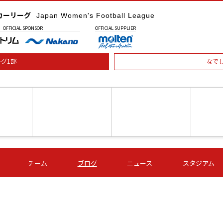
カーリーグ
Japan Women's Football League
OFFICIAL
SPONSOR
OFFICIAL
SUPPLIER
グ1部
なで
土) 15:00
第16節 09/05 (土) 16:00
第16節 09/05 (土) 17:00
第16節 09
チーム
ブログ
ニュース
スタジアム
星
ＡＧＦ
いちご
-
-
愛媛Ｌ
Ｓ世田谷
伊賀ＦＣ
ヴィアマ
Ａハリマ
Ｖ市原Ｌ