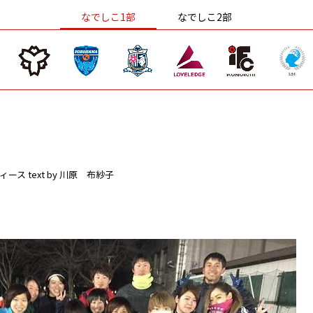
なでしこ1部
なでしこ2部
ィース
text by 川原 布紗子