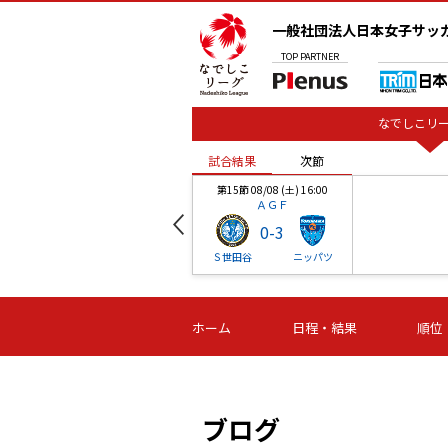
一般社団法人日本女子サッ
TOP
PARTNER
なでしこリー
試合結果
次節
00
第15節 08/08 (土) 16:00
ＡＧＦ
0
-
3
ベル
Ｓ世田谷
ニッパツ
試合結果
次節
00
第16節 09/06 (日) 15:00
第16節 09/05 (土) 15:00
第16節 09/05 (
ホーム
日程・結果
順位
津山
ニッパツ
石人の
-
-
-
体大
湯郷ベル
オルカ
ニッパツ
名古屋
静岡
ブログ