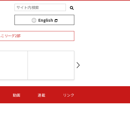
English
しこリーグ2部
第16節 09/05 (土) 15:00
第
ニッパツ
-
ニッパツ
名古屋
/06 (日) 15:00
第16節 09/06 (日) 15:00
第16節 09/05 (土) 15:00
第
動画
連載
リンク
オリプリ
津山
ニッパツ
-
-
-
Ｓ日体大
湯郷ベル
オルカ
ニッパツ
名古屋