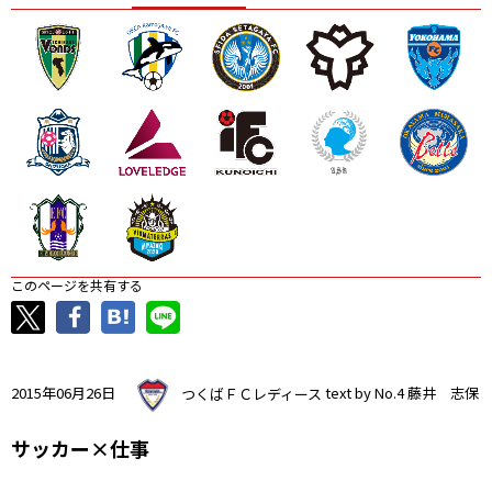
ニッパツ
名古屋
静岡
愛媛Ｌ
このページを共有する
2015年06月26日
つくばＦＣレディース
text by No.4 藤井 志保
サッカー×仕事