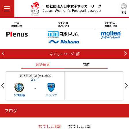
一般社団法人日本女子サッカーリーグ
Japan Women's Football League
EN
TOP
OFFICIAL
OFFICIAL
PARTNER
SPONSOR
SUPPLIER
なでしこリーグ1部
試合結果
次節
第15節 08/08 (土) 16:00
ＡＧＦ
-
Ｓ世田谷
ニッパツ
ブログ
第16節 09/05 (土) 15:00
第16節 09/05 (土) 15:00
試合結果
次節
ニッパツ
石人の星
-
-
なでしこ1部
なでしこ2部