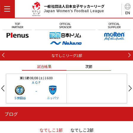
一般社団法人日本女子サッカーリーグ
Japan Women's Football League
EN
TOP
OFFICIAL
OFFICIAL
PARTNER
SPONSOR
SUPPLIER
なでしこリーグ1部
試合結果
次節
第15節 08/08 (土) 16:00
ＡＧＦ
-
Ｓ世田谷
ニッパツ
ブログ
第16節 09/05 (土) 15:00
第16節 09/05 (土) 15:00
試合結果
次節
ニッパツ
石人の星
-
-
なでしこ1部
なでしこ2部