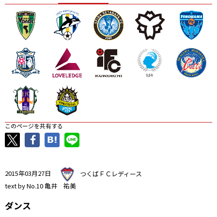
ニッパツ
名古屋
静岡
愛媛Ｌ
このページを共有する
2015年03月27日
つくばＦＣレディース
text by No.10 亀井 祐美
ダンス